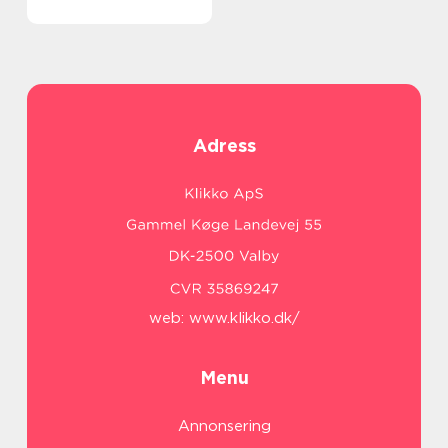
Adress
web:
www.klikko.dk/
Menu
Annonsering