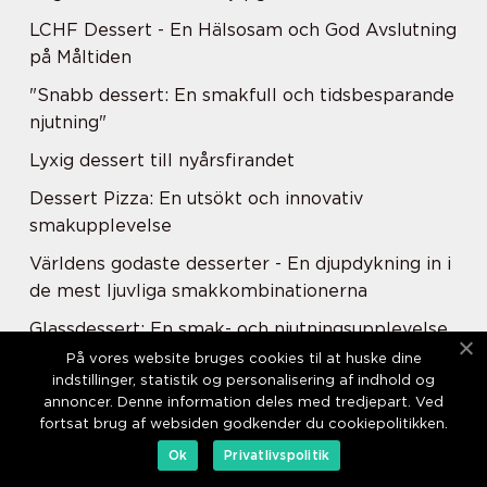
LCHF Dessert - En Hälsosam och God Avslutning
på Måltiden
"Snabb dessert: En smakfull och tidsbesparande
njutning"
Lyxig dessert till nyårsfirandet
Dessert Pizza: En utsökt och innovativ
smakupplevelse
Världens godaste desserter - En djupdykning in i
de mest ljuvliga smakkombinationerna
Glassdessert: En smak- och njutningsupplevelse
utöver det vanliga
På vores website bruges cookies til at huske dine
indstillinger, statistik og personalisering af indhold og
Snabb kladdkaka: En smaskig och snabb dessert
annoncer. Denne information deles med tredjepart. Ved
fortsat brug af websiden godkender du cookiepolitikken.
Vegan Dessert: A Comprehensive Guide to
Ok
Privatlivspolitik
Delicious Plant-based Sweets