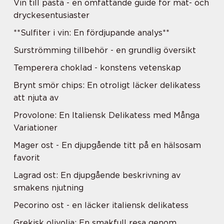
Vin till pasta - en omfattande guide för mat- och
dryckesentusiaster
**Sulfiter i vin: En fördjupande analys**
Surströmming tillbehör - en grundlig översikt
Temperera choklad - konstens vetenskap
Brynt smör chips: En otroligt läcker delikatess
att njuta av
Provolone: En Italiensk Delikatess med Många
Variationer
Mager ost - En djupgående titt på en hälsosam
favorit
Lagrad ost: En djupgående beskrivning av
smakens njutning
Pecorino ost - en läcker italiensk delikatess
Grekisk olivolja: En smakfull resa genom