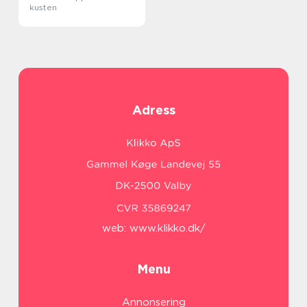
kusten
Adress
web:
www.klikko.dk/
Menu
Annonsering