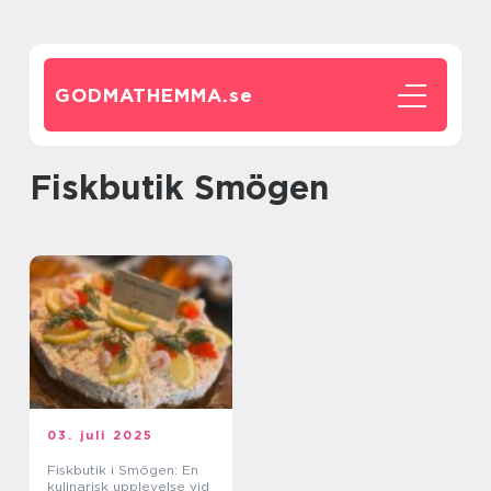
GODMATHEMMA.
se
fiskbutik Smögen
03. juli 2025
Fiskbutik i Smögen: En
kulinarisk upplevelse vid