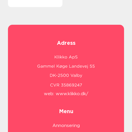
Adress
web:
www.klikko.dk/
Menu
Annonsering