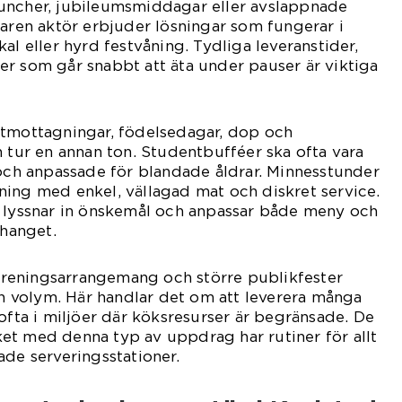
uncher, jubileumsmiddagar eller avslappnade
faren aktör erbjuder lösningar som fungerar i
al eller hyrd festvåning. Tydliga leveranstider,
r som går snabbt att äta under pauser är viktiga
ntmottagningar, födelsedagar, dop och
n tur en annan ton. Studentbufféer ska ofta vara
 och anpassade för blandade åldrar. Minnesstunder
ing med enkel, vällagad mat och diskret service.
r lyssnar in önskemål och anpassar både meny och
hanget.
reningsarrangemang och större publikfester
och volym. Här handlar det om att leverera många
 ofta i miljöer där köksresurser är begränsade. De
et med denna typ av uppdrag har rutiner för allt
ade serveringsstationer.