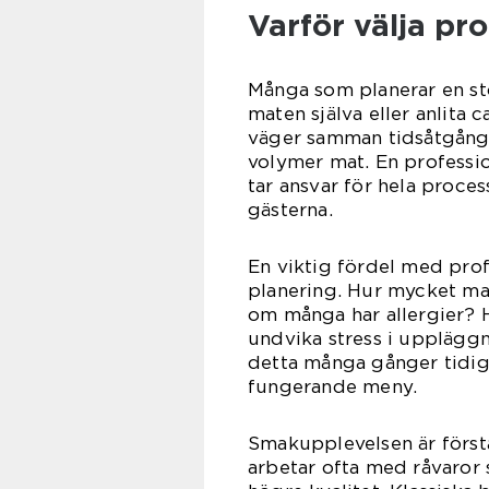
Varför välja pro
Många som planerar en stör
maten själva eller anlita c
väger samman tidsåtgång, 
volymer mat. En professi
tar ansvar för hela proces
gästerna.
En viktig fördel med pro
planering. Hur mycket mat 
om många har allergier? H
undvika stress i uppläggn
detta många gånger tidiga
fungerande meny.
Smakupplevelsen är först
arbetar ofta med råvaror 