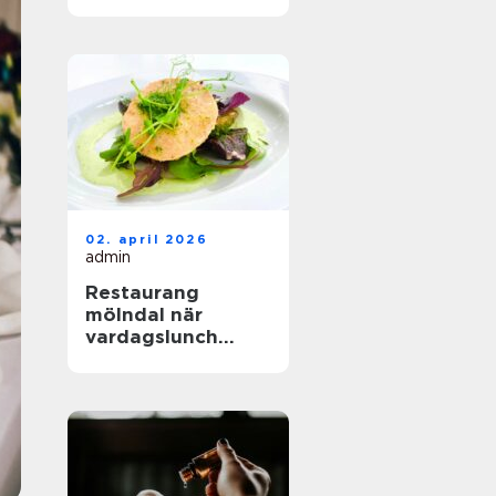
02. april 2026
admin
Restaurang
mölndal när
vardagslunch
möter
genomtänkt
matlagning