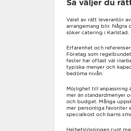
Så väljer du rät
Valet av rätt leverantör a
arrangemang blir. Några c
söker catering i Karlstad.
Erfarenhet och referenser 
Företag som regelbundet 
fester har oftast väl ina
typiska menyer och kapaci
bedöma nivån.
Möjlighet till anpassning 
mer än standardmenyer och
och budget. Många uppska
mer personliga favoriter el
specialkost och barns sm
Helhetslösningen runt mat