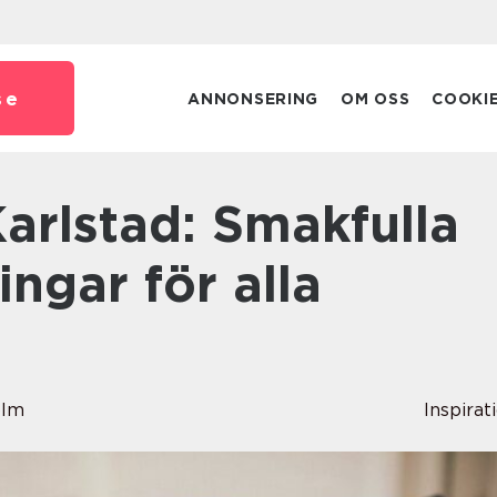
se
ANNONSERING
OM OSS
COOKI
ingar för alla
olm
Inspirat