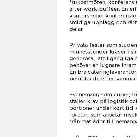
frukostmöten, konferensl
after work-bufféer. En er
kontorsmiljö, konferenslok
smidiga upplägg och rätte
delar.
Privata fester som stude
minnesstunder kräver i si
generösa, lättillgängliga
behöver en lugnare inramn
En bra cateringleverantö
bemötande efter samman
Evenemang som cuper, fö
ställer krav på logistik 
portioner under kort tid,
företag som arbetar myck
från matlådor till bemann