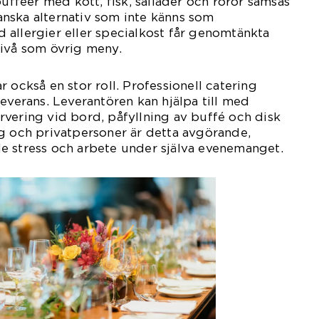
bufféer med kött, fisk, sallader och röror samsas
nska alternativ som inte känns som
allergier eller specialkost får genomtänkta
nivå som övrig meny.
 också en stor roll. Professionell catering
leverans. Leverantören kan hjälpa till med
vering vid bord, påfyllning av buffé och disk
g och privatpersoner är detta avgörande,
e stress och arbete under själva evenemanget.