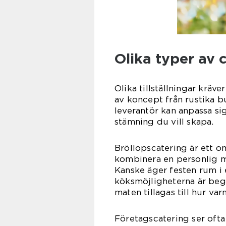
Olika typer av c
Olika tillställningar kräve
av koncept från rustika bu
leverantör kan anpassa sig
stämning du vill skapa.
Bröllopscatering är ett o
kombinera en personlig m
Kanske äger festen rum i 
köksmöjligheterna är begr
maten tillagas till hur va
Företagscatering ser ofta