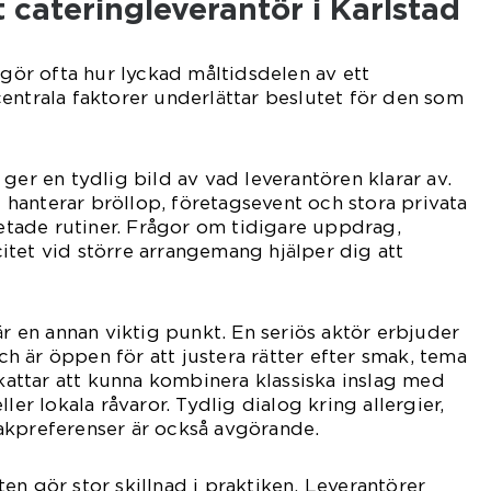
t cateringleverantör i Karlstad
vgör ofta hur lyckad måltidsdelen av ett
entrala faktorer underlättar beslutet för den som
ger en tydlig bild av vad leverantören klarar av.
hanterar bröllop, företagsevent och stora privata
rbetade rutiner. Frågor om tidigare uppdrag,
tet vid större arrangemang hjälper dig att
är en annan viktig punkt. En seriös aktör erbjuder
 är öppen för att justera rätter efter smak, tema
ttar att kunna kombinera klassiska inslag med
ler lokala råvaror. Tydlig dialog kring allergier,
akpreferenser är också avgörande.
en gör stor skillnad i praktiken. Leverantörer