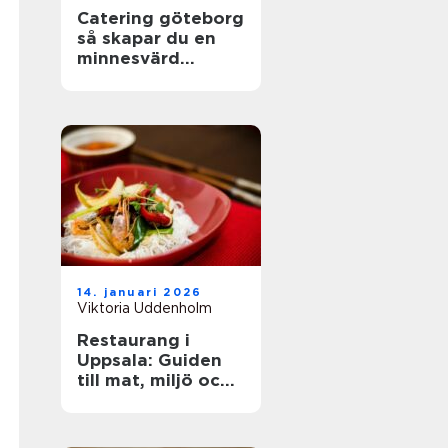
Catering göteborg
så skapar du en
minnesvärd
servering utan
stress
14. januari 2026
Viktoria Uddenholm
Restaurang i
Uppsala: Guiden
till mat, miljö och
upplevelse