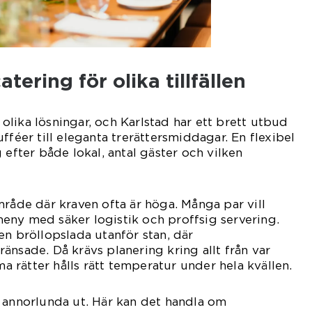
atering för olika tillfällen
r olika lösningar, och Karlstad har ett brett utbud
fféer till eleganta trerättersmiddagar. En flexibel
 efter både lokal, antal gäster och vilken
mråde där kraven ofta är höga. Många par vill
eny med säker logistik och proffsig servering.
en bröllopslada utanför stan, där
änsade. Då krävs planering kring allt från var
rma rätter hålls rätt temperatur under hela kvällen.
 annorlunda ut. Här kan det handla om