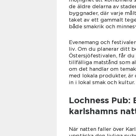
de äldre delarna av stade
byggnader, där varje måltid
taket av ett gammalt tege
både smakrik och minnes
Evenemang och festivaler
liv. Om du planerar ditt 
Östersjöfestivalen, får d
tillfälliga matstånd som a
om det handlar om temakv
med lokala produkter, är d
in i lokal smak och kultur.
Lochness Pub: 
karlshamns natt
När natten faller över Kar
upptäcka den livliga pu