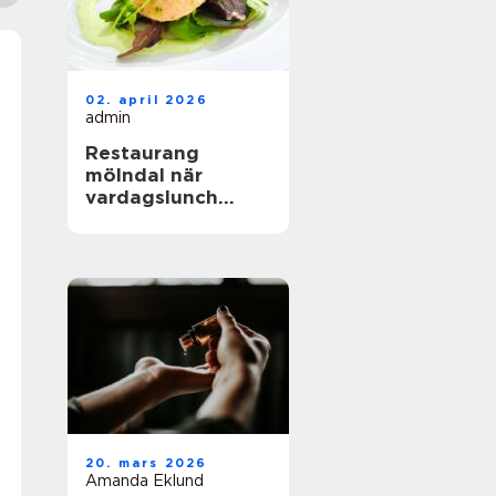
02. april 2026
admin
Restaurang
mölndal när
vardagslunch
möter
genomtänkt
matlagning
20. mars 2026
Amanda Eklund