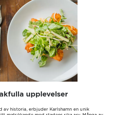
akfulla upplevelser
d av historia, erbjuder Karlshamn en unik
sitt matsökande med stadens rika arv. Många av