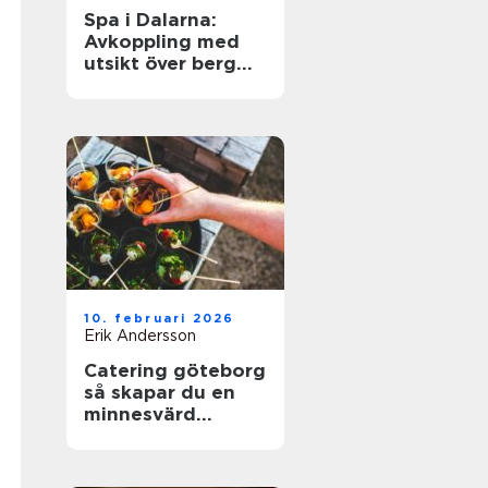
Spa i Dalarna:
Avkoppling med
utsikt över berg
och sjö
10. februari 2026
Erik Andersson
Catering göteborg
så skapar du en
minnesvärd
servering utan
stress