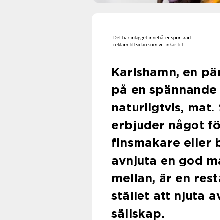
Karlshamn, en pär
på en spännande b
naturligtvis, mat
erbjuder något fö
finsmakare eller b
avnjuta en god mål
mellan, är en res
stället att njuta
sällskap.