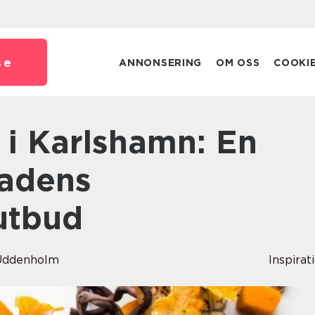
se
ANNONSERING
OM OSS
COOKI
tadens
utbud
 Uddenholm
Inspirat