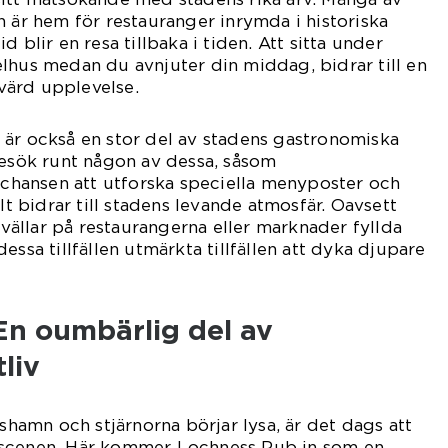
n är hem för restauranger inrymda i historiska
 blir en resa tillbaka i tiden. Att sitta under
lhus medan du avnjuter din middag, bidrar till en
värd upplevelse.
 är också en stor del av stadens gastronomiska
besök runt någon av dessa, såsom
u chansen att utforska speciella menyposter och
llt bidrar till stadens levande atmosfär. Oavsett
ällar på restaurangerna eller marknader fyllda
essa tillfällen utmärkta tillfällen att dyka djupare
En oumbärlig del av
liv
lshamn och stjärnorna börjar lysa, är det dags att
bscenen. Här kommer Lochness Pub in som en