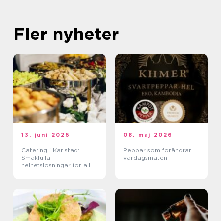
Fler nyheter
13. juni 2026
08. maj 2026
Catering i Karlstad:
Peppar som förändrar
Smakfulla
vardagsmaten
helhetslösningar för alla
tillfällen