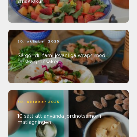
smaklökar
30. oktober 2025
Så gör du familjevänliga wraps med
färska grönsaker
30. oktober 2025
10 sätt att använda jordnötssmör i
matlagningen