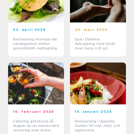
02. april 2026
20. mars 2026
Restaurang mölndal när
Spa i Dalarna:
vardagslunch möter
Avkoppling med utsikt
genomtänkt matlagning
över berg och sjö
10. februari 2026
14. januari 2026
Catering göteborg så
Restaurang i Uppsala:
skapar du en minnesvärd
Guiden till mat, miljö och
servering utan stress
upplevelse