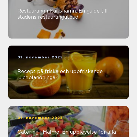
Restaurang i Karlshamn: En guide till
stadens restaurangutbud
01. november 2025
Recept på friska och uppfriskande
juiceblandningar
01. november 2025
Catering i Malmö: En upplevelse för alla