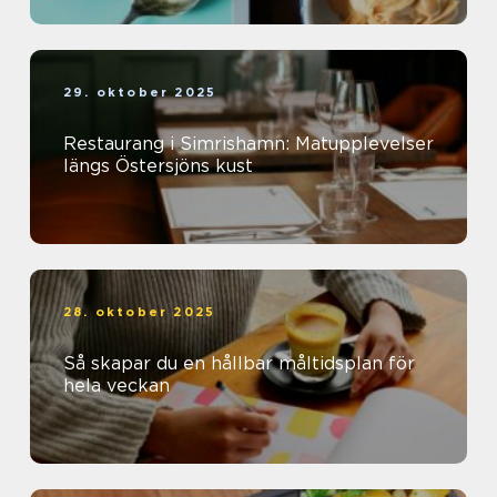
29. oktober 2025
Restaurang i Simrishamn: Matupplevelser
längs Östersjöns kust
28. oktober 2025
Så skapar du en hållbar måltidsplan för
hela veckan