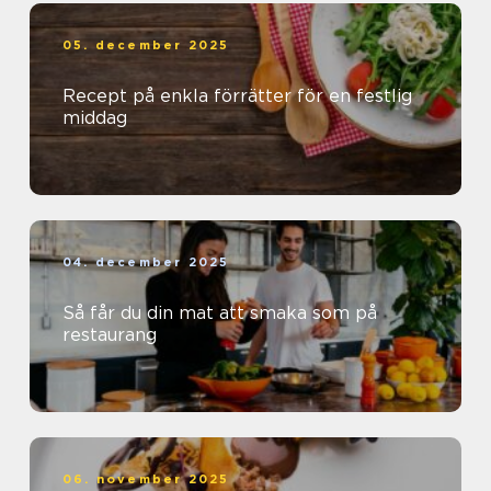
05. december 2025
Recept på enkla förrätter för en festlig
middag
04. december 2025
Så får du din mat att smaka som på
restaurang
06. november 2025