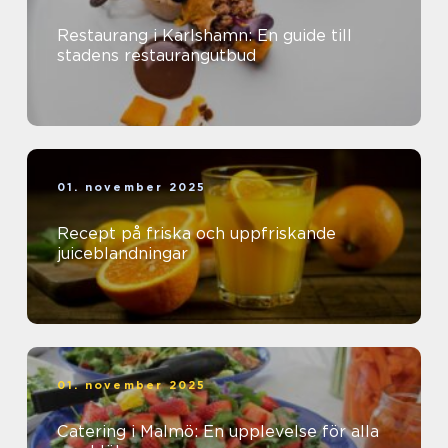
Restaurang i Karlshamn: En guide till
stadens restaurangutbud
01. november 2025
Recept på friska och uppfriskande
juiceblandningar
01. november 2025
Catering i Malmö: En upplevelse för alla