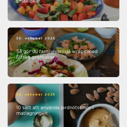
smaklökar
30. oktober 2025
Så gör du familjevänliga wraps med
färska grönsaker
30. oktober 2025
10 sätt att använda jordnötssmör i
matlagningen