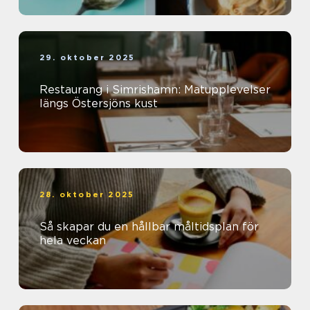
29. oktober 2025
Restaurang i Simrishamn: Matupplevelser
längs Östersjöns kust
28. oktober 2025
Så skapar du en hållbar måltidsplan för
hela veckan