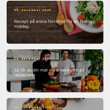
05. december 2025
Recept på enkla förrätter för en festlig
middag
04. december 2025
Så får du din mat att smaka som på
restaurang
06. november 2025