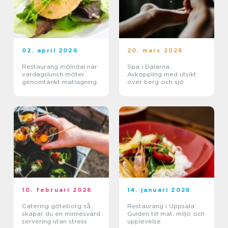
02. april 2026
20. mars 2026
Restaurang mölndal när
Spa i Dalarna:
vardagslunch möter
Avkoppling med utsikt
genomtänkt matlagning
över berg och sjö
10. februari 2026
14. januari 2026
Catering göteborg så
Restaurang i Uppsala:
skapar du en minnesvärd
Guiden till mat, miljö och
servering utan stress
upplevelse