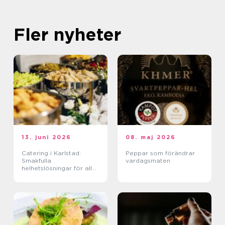
Fler nyheter
13. juni 2026
08. maj 2026
Catering i Karlstad:
Peppar som förändrar
Smakfulla
vardagsmaten
helhetslösningar för alla
tillfällen