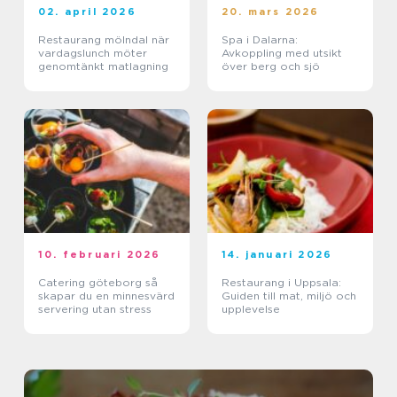
02. april 2026
20. mars 2026
Restaurang mölndal när
Spa i Dalarna:
vardagslunch möter
Avkoppling med utsikt
genomtänkt matlagning
över berg och sjö
10. februari 2026
14. januari 2026
Catering göteborg så
Restaurang i Uppsala:
skapar du en minnesvärd
Guiden till mat, miljö och
servering utan stress
upplevelse