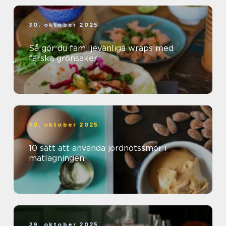
30. oktober 2025
Så gör du familjevänliga wraps med
färska grönsaker
30. oktober 2025
10 sätt att använda jordnötssmör i
matlagningen
29. oktober 2025