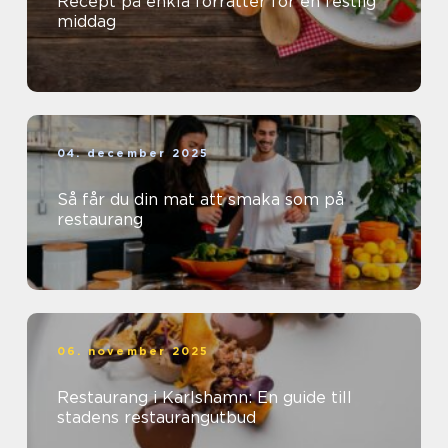
Recept på enkla förrätter för en festlig
middag
04. december 2025
Så får du din mat att smaka som på
restaurang
06. november 2025
Restaurang i Karlshamn: En guide till
stadens restaurangutbud