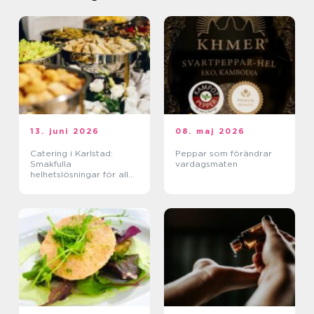
13. juni 2026
08. maj 2026
Catering i Karlstad:
Peppar som förändrar
Smakfulla
vardagsmaten
helhetslösningar för alla
tillfällen