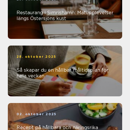
Restaurang i Simrishamn: Matupplevelser
längs Östersjöns kust
28. oktober 2025
Så skapar du en hållbar måltidsplan för
hela veckan
02. oktober 2025
Recept på hållbara och näringsrika