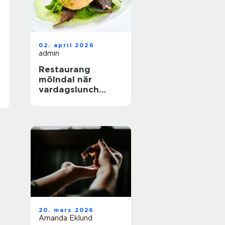
02. april 2026
admin
Restaurang
mölndal när
vardagslunch
möter
genomtänkt
matlagning
20. mars 2026
Amanda Eklund