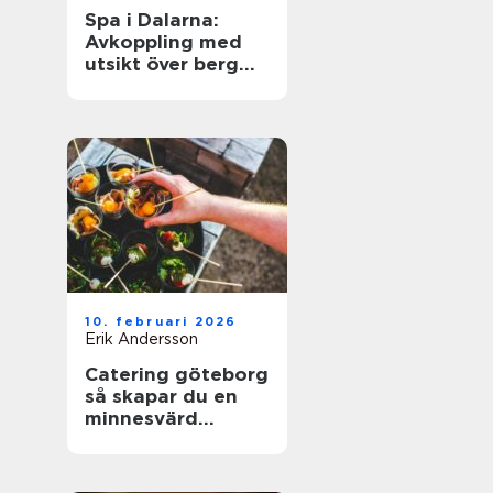
Spa i Dalarna:
Avkoppling med
utsikt över berg
och sjö
10. februari 2026
Erik Andersson
Catering göteborg
så skapar du en
minnesvärd
servering utan
stress