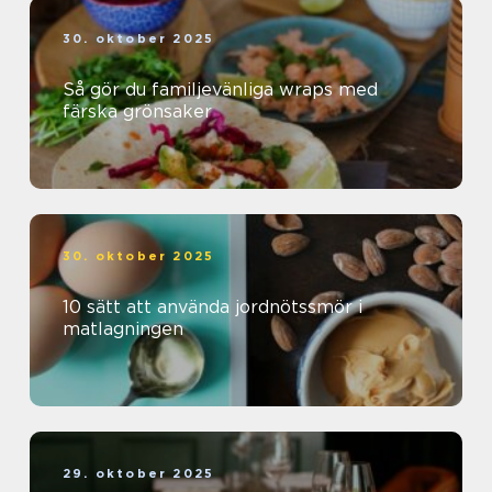
30. oktober 2025
Så gör du familjevänliga wraps med
färska grönsaker
30. oktober 2025
10 sätt att använda jordnötssmör i
matlagningen
29. oktober 2025