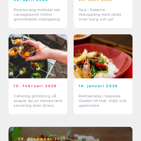
Restaurang mölndal när
Spa i Dalarna:
vardagslunch möter
Avkoppling med utsikt
genomtänkt matlagning
över berg och sjö
10. februari 2026
14. januari 2026
Catering göteborg så
Restaurang i Uppsala:
skapar du en minnesvärd
Guiden till mat, miljö och
servering utan stress
upplevelse
08. december 2025