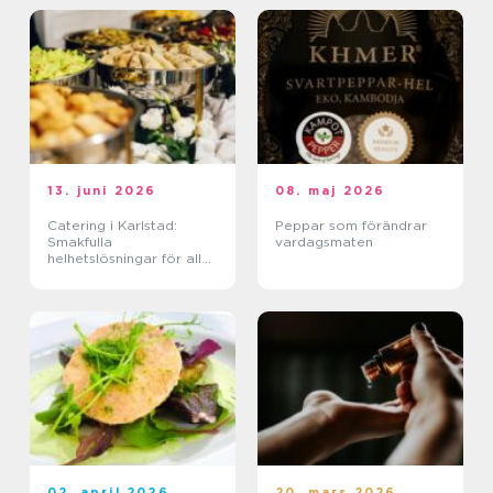
13. juni 2026
08. maj 2026
Catering i Karlstad:
Peppar som förändrar
Smakfulla
vardagsmaten
helhetslösningar för alla
tillfällen
02. april 2026
20. mars 2026