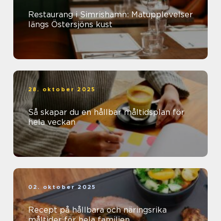
Restaurang i Simrishamn: Matupplevelser
längs Östersjöns kust
28. oktober 2025
Så skapar du en hållbar måltidsplan för
hela veckan
02. oktober 2025
Recept på hållbara och näringsrika
måltider för hela familjen