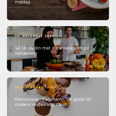
middag
04. december 2025
Så får du din mat att smaka som på
restaurang
06. november 2025
Restaurang i Karlshamn: En guide till
stadens restaurangutbud