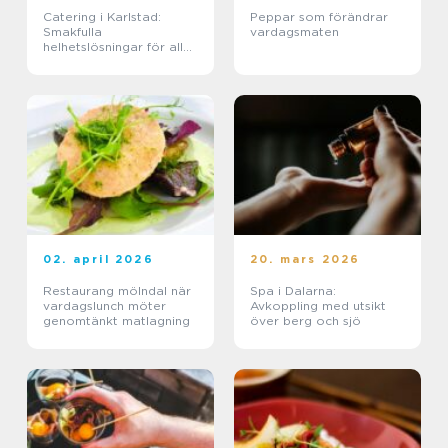
Catering i Karlstad:
Peppar som förändrar
Smakfulla
vardagsmaten
helhetslösningar för alla
tillfällen
02. april 2026
20. mars 2026
Restaurang mölndal när
Spa i Dalarna:
vardagslunch möter
Avkoppling med utsikt
genomtänkt matlagning
över berg och sjö