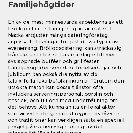
Familjehögtider
En av de mest minnesvärda aspekterna av ett
bröllop eller en familjehögtid är maten. I
Nacka erbjuder många cateringföretag
anpassade lösningar för just dessa typer av
evenemang. Bröllopscatering kan sträcka sig
från eleganta tre-rätters middagar till mer
avslappnade bufféer och grillfester.
Familjehögtider som dop, födelsedagar och
jubileum kan också dra nytta av de
talangfulla lokalbefolkningarna. Förutom den
utsökta maten kan dessa tjänster ofta
inkludera serveringspersonal, porslin och
bestick, och till och med underhållning om
det behövs. Att kunna anlita en lokal aktör
som är väl förtrogen med regionens råvaror
och traditioner kan verkligen sätta en speciell
prägel på evenemanget och göra det