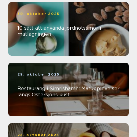
30. oktober 2025
10 sätt att använda jordnötssmör i
matlagningen
29. oktober 2025
Restaurang i Simrishamn: Matupplevelser
längs Östersjöns kust
28. oktober 2025