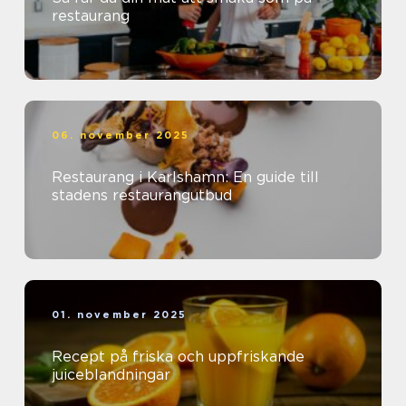
restaurang
06. november 2025
Restaurang i Karlshamn: En guide till
stadens restaurangutbud
01. november 2025
Recept på friska och uppfriskande
juiceblandningar