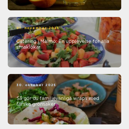
01. november 2025
Catering i Malmö: En upplevelse för alla
smaklökar
30. oktober 2025
Så gör du familjevänliga wraps med
färska grönsaker