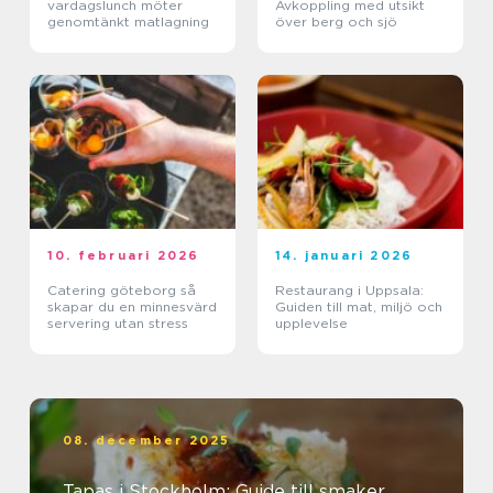
vardagslunch möter
Avkoppling med utsikt
genomtänkt matlagning
över berg och sjö
10. februari 2026
14. januari 2026
Catering göteborg så
Restaurang i Uppsala:
skapar du en minnesvärd
Guiden till mat, miljö och
servering utan stress
upplevelse
08. december 2025
Tapas i Stockholm: Guide till smaker,