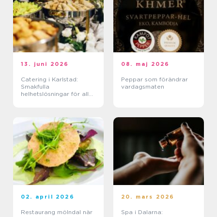
13. juni 2026
08. maj 2026
Catering i Karlstad:
Peppar som förändrar
Smakfulla
vardagsmaten
helhetslösningar för alla
tillfällen
02. april 2026
20. mars 2026
Restaurang mölndal när
Spa i Dalarna: