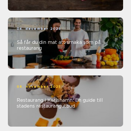
04. december 2025
Så får du din mat att smaka som på
restaurang
06. november 2025
Restaurang i Karlshamn: En guide till
stadens restaurangutbud