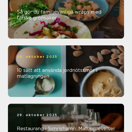
Så gör du familjevänliga wraps med
färska grönsaker
30. oktober 2025
10 sätt att använda jordnötssmör i
matlagningen
29. oktober 2025
Restaurang i Simrishamn: Matupplevelser