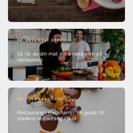
middag
04. december 2025
Så får du din mat att smaka som på
restaurang
06. november 2025
Restaurang i Karlshamn: En guide till
stadens restaurangutbud