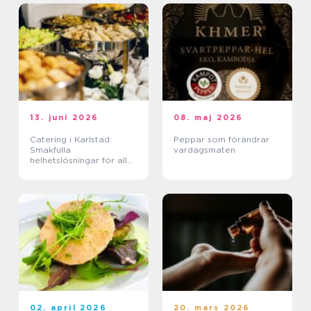
13. juni 2026
08. maj 2026
Catering i Karlstad:
Peppar som förändrar
Smakfulla
vardagsmaten
helhetslösningar för alla
tillfällen
02. april 2026
20. mars 2026