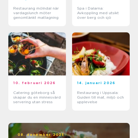
Restaurang mölndal när
Spa i Dalarna:
vardagslunch möter
Avkoppling med utsikt
genomtänkt matlagning
över berg och sjö
10. februari 2026
14. januari 2026
Catering göteborg så
Restaurang i Uppsala:
skapar du en minnesvärd
Guiden till mat, miljö och
servering utan stress
upplevelse
08. december 2025