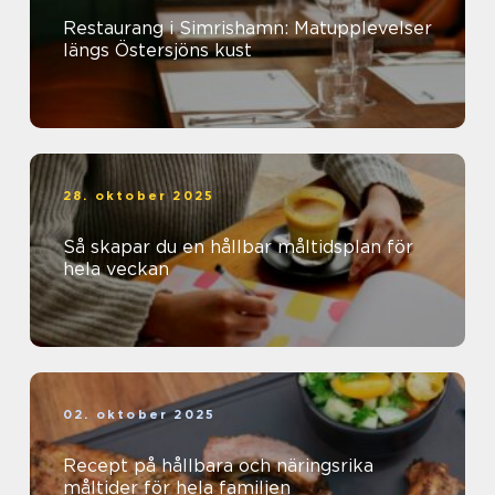
Restaurang i Simrishamn: Matupplevelser
längs Östersjöns kust
28. oktober 2025
Så skapar du en hållbar måltidsplan för
hela veckan
02. oktober 2025
Recept på hållbara och näringsrika
måltider för hela familjen