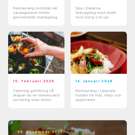
Restaurang mölndal när
Spa i Dalarna:
vardagslunch möter
Avkoppling med utsikt
genomtänkt matlagning
över berg och sjö
10. februari 2026
14. januari 2026
Catering göteborg så
Restaurang i Uppsala:
skapar du en minnesvärd
Guiden till mat, miljö och
servering utan stress
upplevelse
08. december 2025