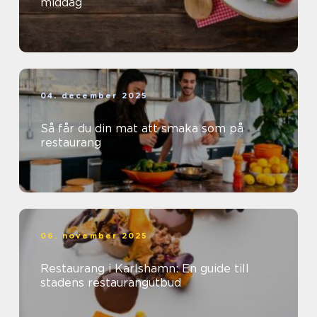
middag
04. december 2025
Så får du din mat att smaka som på
restaurang
06. november 2025
Restaurang i Karlshamn: En guide till
stadens restaurangutbud