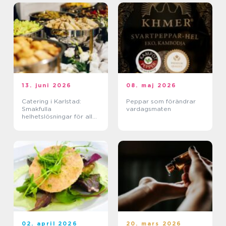
13. juni 2026
08. maj 2026
Catering i Karlstad:
Peppar som förändrar
Smakfulla
vardagsmaten
helhetslösningar för alla
tillfällen
02. april 2026
20. mars 2026