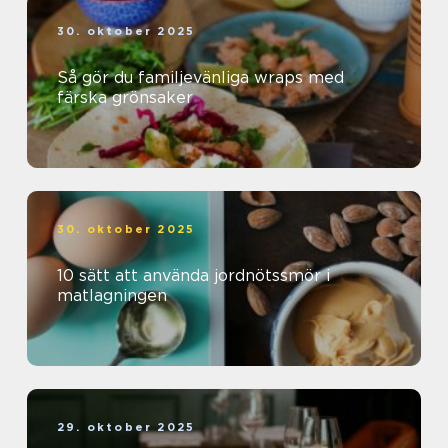
30. oktober 2025
Så gör du familjevänliga wraps med
färska grönsaker
30. oktober 2025
10 sätt att använda jordnötssmör i
matlagningen
29. oktober 2025