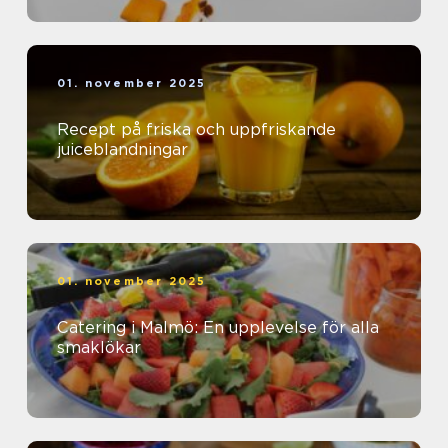
01. november 2025
Recept på friska och uppfriskande
juiceblandningar
01. november 2025
Catering i Malmö: En upplevelse för alla
smaklökar