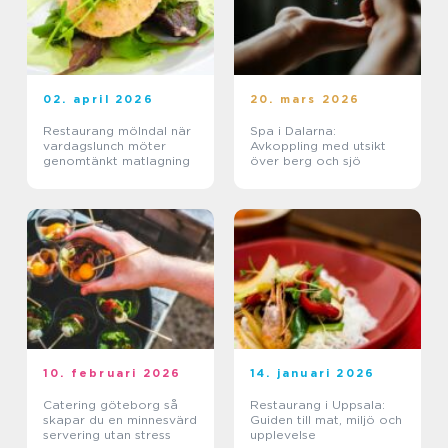
02. april 2026
20. mars 2026
Restaurang mölndal när
Spa i Dalarna:
vardagslunch möter
Avkoppling med utsikt
genomtänkt matlagning
över berg och sjö
10. februari 2026
14. januari 2026
Catering göteborg så
Restaurang i Uppsala:
skapar du en minnesvärd
Guiden till mat, miljö och
servering utan stress
upplevelse