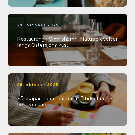
29. oktober 2025
Restaurang i Simrishamn: Matupplevelser
längs Östersjöns kust
28. oktober 2025
Så skapar du en hållbar måltidsplan för
hela veckan