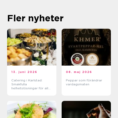
Fler nyheter
13. juni 2026
08. maj 2026
Catering i Karlstad:
Peppar som förändrar
Smakfulla
vardagsmaten
helhetslösningar för alla
tillfällen