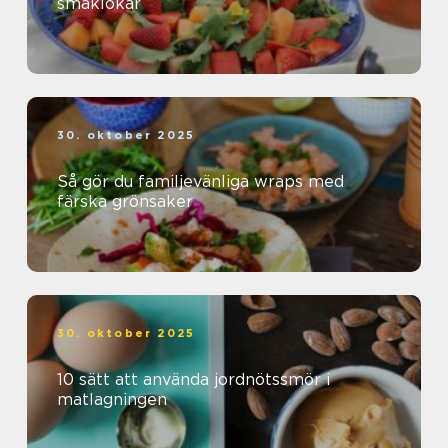
smaklökar
30. oktober 2025
Så gör du familjevänliga wraps med
färska grönsaker
30. oktober 2025
10 sätt att använda jordnötssmör i
matlagningen