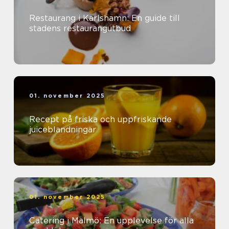
Restaurang i Karlshamn: En guide till
stadens restaurangutbud
01. november 2025
Recept på friska och uppfriskande
juiceblandningar
01. november 2025
Catering i Malmö: En upplevelse för alla