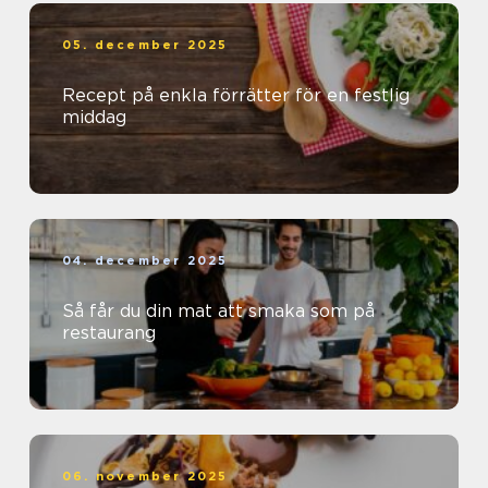
05. december 2025
Recept på enkla förrätter för en festlig
middag
04. december 2025
Så får du din mat att smaka som på
restaurang
06. november 2025