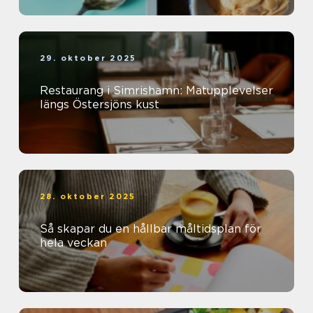
29. oktober 2025
Restaurang i Simrishamn: Matupplevelser
längs Östersjöns kust
28. oktober 2025
Så skapar du en hållbar måltidsplan för
hela veckan