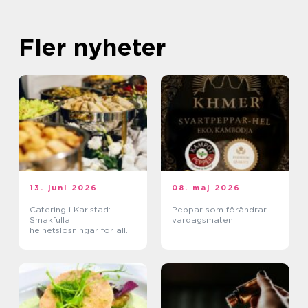
Fler nyheter
13. juni 2026
08. maj 2026
Catering i Karlstad:
Peppar som förändrar
Smakfulla
vardagsmaten
helhetslösningar för alla
tillfällen