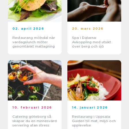
02. april 2026
20. mars 2026
Restaurang mölndal när
Spa i Dalarna:
vardagslunch möter
Avkoppling med utsikt
genomtänkt matlagning
över berg och sjö
10. februari 2026
14. januari 2026
Catering göteborg så
Restaurang i Uppsala:
skapar du en minnesvärd
Guiden till mat, miljö och
servering utan stress
upplevelse