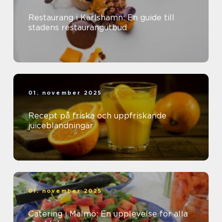
Restaurang i Karlshamn: En guide till
stadens restaurangutbud
01. november 2025
Recept på friska och uppfriskande
juiceblandningar
01. november 2025
Catering i Malmö: En upplevelse för alla