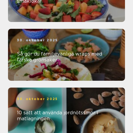
smaklökar
30. oktober 2025
Så gör du familjevänliga wraps med
färska grönsaker
30. oktober 2025
10 sätt att använda jordnötssmör i
matlagningen