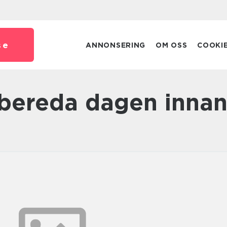
se
ANNONSERING
OM OSS
COOKI
örbereda dagen inna