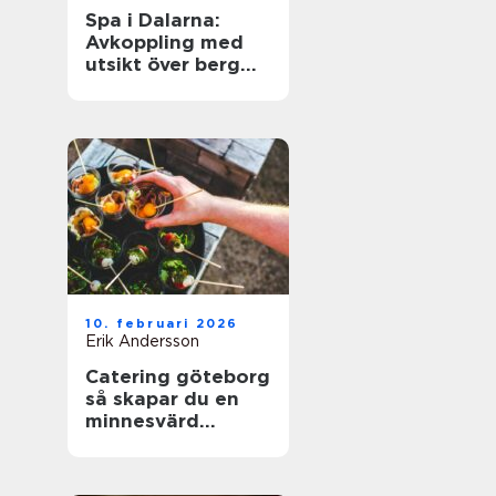
Spa i Dalarna:
Avkoppling med
utsikt över berg
och sjö
10. februari 2026
Erik Andersson
Catering göteborg
så skapar du en
minnesvärd
servering utan
stress