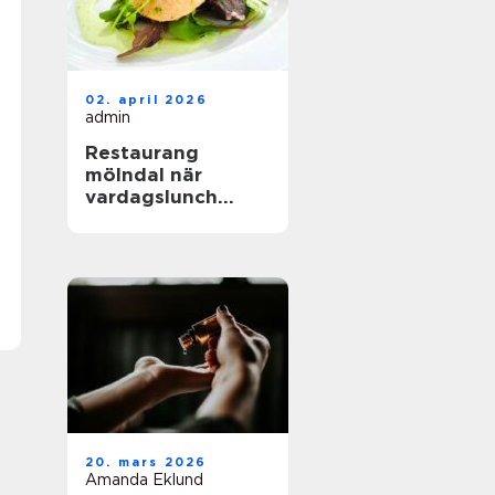
02. april 2026
admin
Restaurang
mölndal när
vardagslunch
möter
genomtänkt
matlagning
20. mars 2026
Amanda Eklund