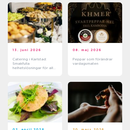
13. juni 2026
08. maj 2026
Catering i Karlstad:
Peppar som förändrar
Smakfulla
vardagsmaten
helhetslösningar för alla
tillfällen
02. april 2026
20. mars 2026