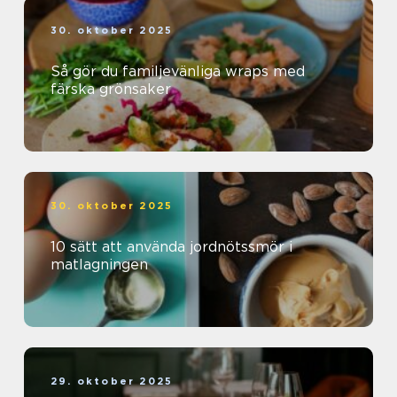
30. oktober 2025
Så gör du familjevänliga wraps med
färska grönsaker
30. oktober 2025
10 sätt att använda jordnötssmör i
matlagningen
29. oktober 2025