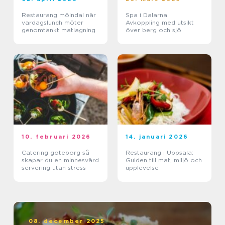
Restaurang mölndal när
Spa i Dalarna:
vardagslunch möter
Avkoppling med utsikt
genomtänkt matlagning
över berg och sjö
10. februari 2026
14. januari 2026
Catering göteborg så
Restaurang i Uppsala:
skapar du en minnesvärd
Guiden till mat, miljö och
servering utan stress
upplevelse
08. december 2025