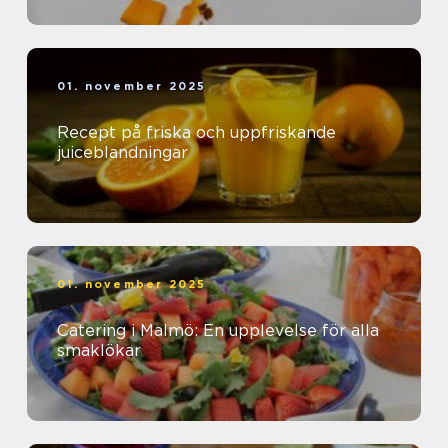
01. november 2025
Recept på friska och uppfriskande
juiceblandningar
01. november 2025
Catering i Malmö: En upplevelse för alla
smaklökar