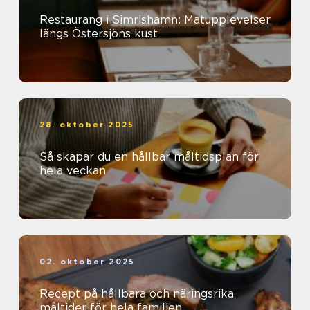
Restaurang i Simrishamn: Matupplevelser
längs Östersjöns kust
28. oktober 2025
Så skapar du en hållbar måltidsplan för
hela veckan
02. oktober 2025
Recept på hållbara och näringsrika
måltider för hela familjen