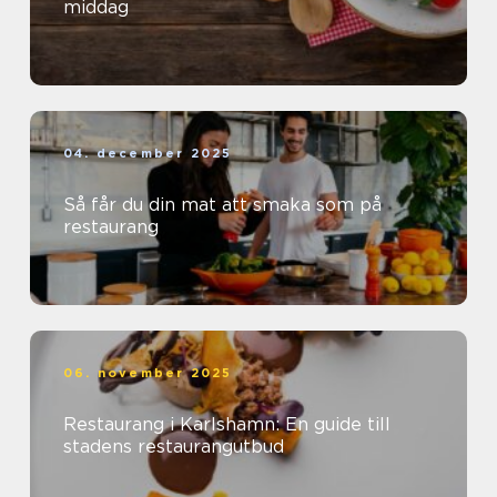
middag
04. december 2025
Så får du din mat att smaka som på
restaurang
06. november 2025
Restaurang i Karlshamn: En guide till
stadens restaurangutbud