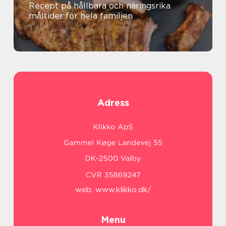
Recept på hållbara och näringsrika
måltider för hela familjen
Adress
web:
www.klikko.dk/
Menu