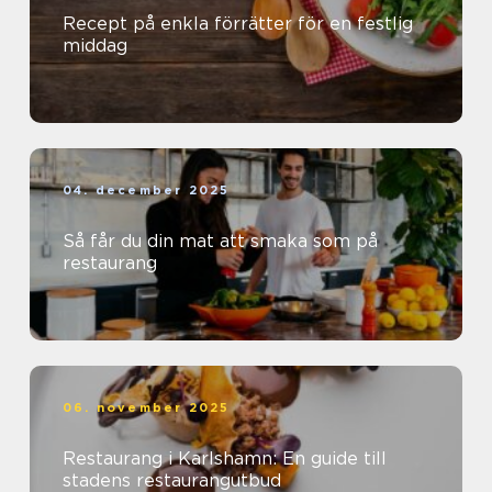
Recept på enkla förrätter för en festlig
middag
04. december 2025
Så får du din mat att smaka som på
restaurang
06. november 2025
Restaurang i Karlshamn: En guide till
stadens restaurangutbud