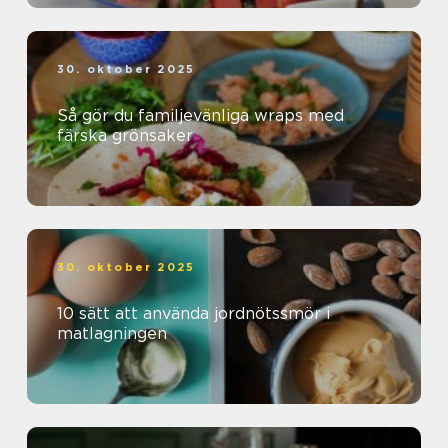
30. oktober 2025
Så gör du familjevänliga wraps med
färska grönsaker
30. oktober 2025
10 sätt att använda jordnötssmör i
matlagningen