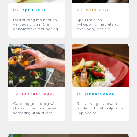
02. april 2026
20. mars 2026
Restaurang mölndal när
Spa i Dalarna:
vardagslunch möter
Avkoppling med utsikt
genomtänkt matlagning
över berg och sjö
10. februari 2026
14. januari 2026
Catering göteborg så
Restaurang i Uppsala:
skapar du en minnesvärd
Guiden till mat, miljö och
servering utan stress
upplevelse