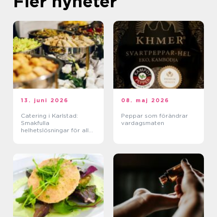
Fler nyheter
13. juni 2026
08. maj 2026
Catering i Karlstad:
Peppar som förändrar
Smakfulla
vardagsmaten
helhetslösningar för alla
tillfällen