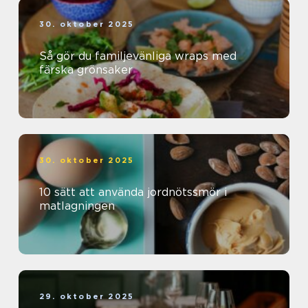
30. oktober 2025
Så gör du familjevänliga wraps med
färska grönsaker
30. oktober 2025
10 sätt att använda jordnötssmör i
matlagningen
29. oktober 2025