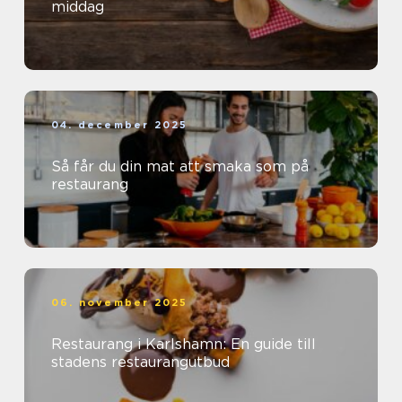
middag
04. december 2025
Så får du din mat att smaka som på
restaurang
06. november 2025
Restaurang i Karlshamn: En guide till
stadens restaurangutbud