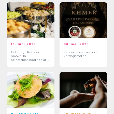
13. juni 2026
08. maj 2026
Catering i Karlstad:
Peppar som förändrar
Smakfulla
vardagsmaten
helhetslösningar för alla
tillfällen
02. april 2026
20. mars 2026