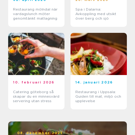
Restaurang mölndal när
Spa i Dalarna:
vardagslunch möter
Avkoppling med utsikt
genomtänkt matlagning
över berg och sjö
10. februari 2026
14. januari 2026
Catering göteborg så
Restaurang i Uppsala:
skapar du en minnesvärd
Guiden till mat, miljö och
servering utan stress
upplevelse
08. december 2025