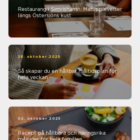
Restaurang i Simrishamn: Matupplevelser
längs Östersjöns kust
28. oktober 2025
Så skapar du en hållbar måltidsplan för
hela veckan
02. oktober 2025
Recept på hållbara och näringsrika
måltider för hela familjen