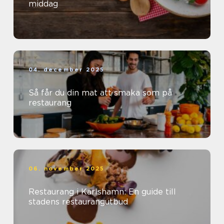
middag
04. december 2025
Så får du din mat att smaka som på
restaurang
06. november 2025
Restaurang i Karlshamn: En guide till
stadens restaurangutbud