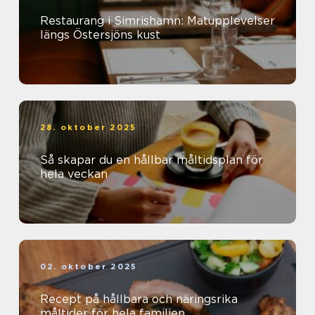
Restaurang i Simrishamn: Matupplevelser
längs Östersjöns kust
28. oktober 2025
Så skapar du en hållbar måltidsplan för
hela veckan
02. oktober 2025
Recept på hållbara och näringsrika
måltider för hela familjen