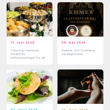
13. juni 2026
08. maj 2026
Catering i Karlstad:
Peppar som förändrar
Smakfulla
vardagsmaten
helhetslösningar för alla
tillfällen
02. april 2026
20. mars 2026