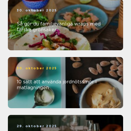
30. oktober 2025
Så gör du familjevänliga wraps med
färska grönsaker
30. oktober 2025
10 sätt att använda jordnötssmör i
matlagningen
29. oktober 2025