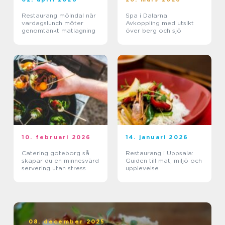
Restaurang mölndal när
Spa i Dalarna:
vardagslunch möter
Avkoppling med utsikt
genomtänkt matlagning
över berg och sjö
10. februari 2026
14. januari 2026
Catering göteborg så
Restaurang i Uppsala:
skapar du en minnesvärd
Guiden till mat, miljö och
servering utan stress
upplevelse
08. december 2025