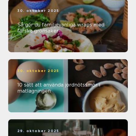
30. oktober 2025
Så gör du familjevänliga wraps med
färska grönsaker
30. oktober 2025
10 sätt att använda jordnötssmör i
matlagningen
29. oktober 2025