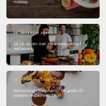
middag
04. december 2025
Så får du din mat att smaka som på
restaurang
06. november 2025
Restaurang i Karlshamn: En guide till
stadens restaurangutbud