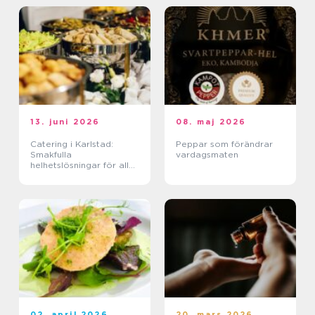
13. juni 2026
08. maj 2026
Catering i Karlstad:
Peppar som förändrar
Smakfulla
vardagsmaten
helhetslösningar för alla
tillfällen
02. april 2026
20. mars 2026