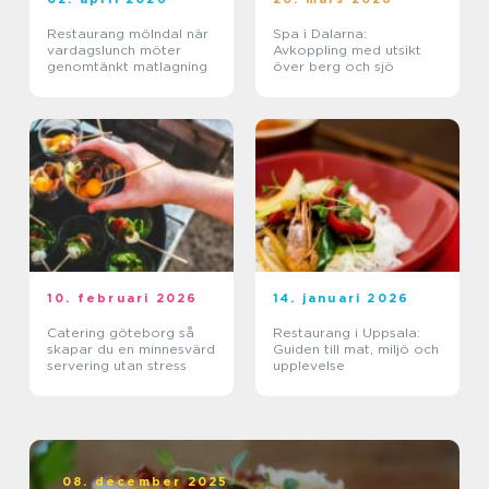
Restaurang mölndal när
Spa i Dalarna:
vardagslunch möter
Avkoppling med utsikt
genomtänkt matlagning
över berg och sjö
10. februari 2026
14. januari 2026
Catering göteborg så
Restaurang i Uppsala:
skapar du en minnesvärd
Guiden till mat, miljö och
servering utan stress
upplevelse
08. december 2025