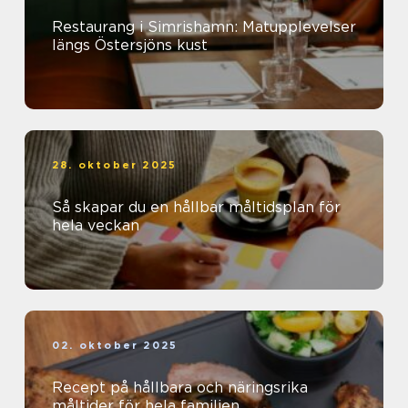
Restaurang i Simrishamn: Matupplevelser
längs Östersjöns kust
28. oktober 2025
Så skapar du en hållbar måltidsplan för
hela veckan
02. oktober 2025
Recept på hållbara och näringsrika
måltider för hela familjen