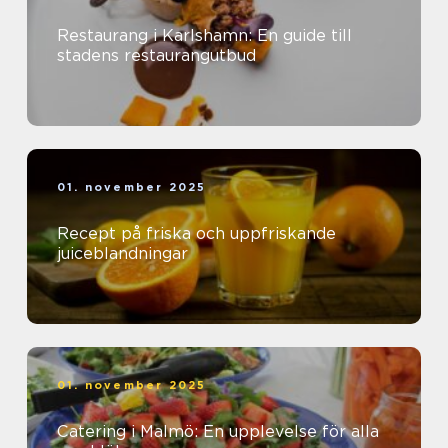
Restaurang i Karlshamn: En guide till
stadens restaurangutbud
01. november 2025
Recept på friska och uppfriskande
juiceblandningar
01. november 2025
Catering i Malmö: En upplevelse för alla