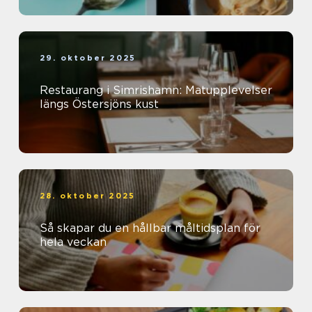
29. oktober 2025
Restaurang i Simrishamn: Matupplevelser
längs Östersjöns kust
28. oktober 2025
Så skapar du en hållbar måltidsplan för
hela veckan