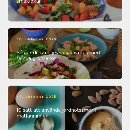
smaklökar
30. oktober 2025
Så gör du familjevänliga wraps med
färska grönsaker
30. oktober 2025
10 sätt att använda jordnötssmör i
matlagningen