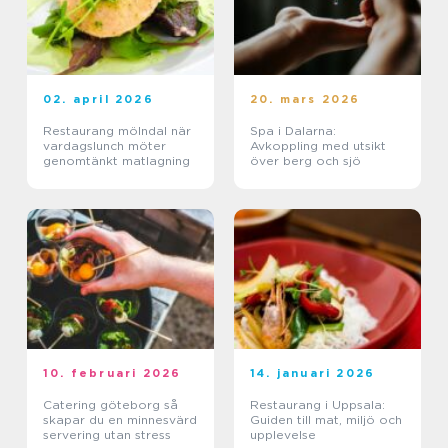
02. april 2026
20. mars 2026
Restaurang mölndal när
Spa i Dalarna:
vardagslunch möter
Avkoppling med utsikt
genomtänkt matlagning
över berg och sjö
10. februari 2026
14. januari 2026
Catering göteborg så
Restaurang i Uppsala:
skapar du en minnesvärd
Guiden till mat, miljö och
servering utan stress
upplevelse