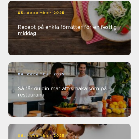
05. december 2025
Recept på enkla förrätter för en festlig
middag
04. december 2025
Så får du din mat att smaka som på
restaurang
06. november 2025