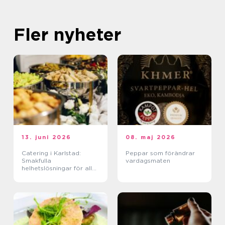
Fler nyheter
13. juni 2026
08. maj 2026
Catering i Karlstad:
Peppar som förändrar
Smakfulla
vardagsmaten
helhetslösningar för alla
tillfällen