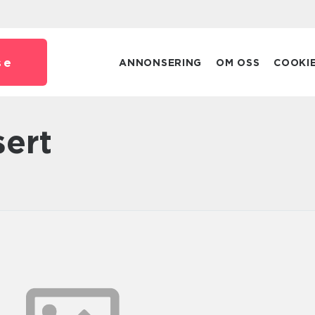
se
ANNONSERING
OM OSS
COOKI
sert