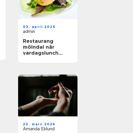
02. april 2026
admin
Restaurang
mölndal när
vardagslunch
möter
genomtänkt
matlagning
20. mars 2026
Amanda Eklund