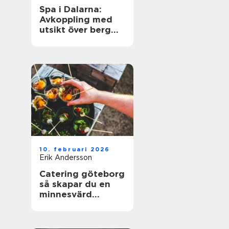
Spa i Dalarna:
Avkoppling med
utsikt över berg
och sjö
10. februari 2026
Erik Andersson
Catering göteborg
så skapar du en
minnesvärd
servering utan
stress