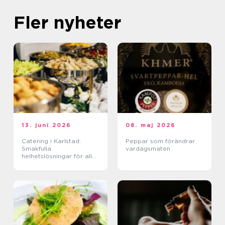
Fler nyheter
13. juni 2026
08. maj 2026
Catering i Karlstad:
Peppar som förändrar
Smakfulla
vardagsmaten
helhetslösningar för alla
tillfällen