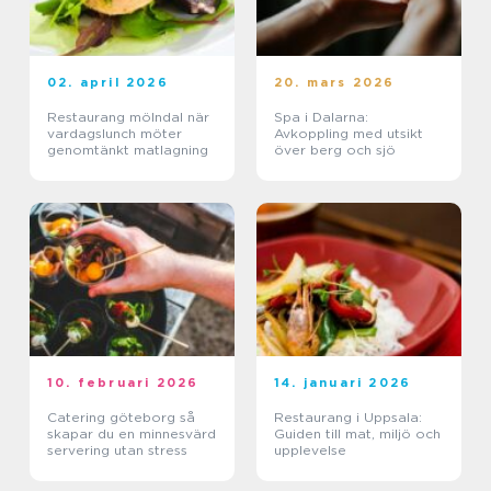
02. april 2026
20. mars 2026
Restaurang mölndal när
Spa i Dalarna:
vardagslunch möter
Avkoppling med utsikt
genomtänkt matlagning
över berg och sjö
10. februari 2026
14. januari 2026
Catering göteborg så
Restaurang i Uppsala:
skapar du en minnesvärd
Guiden till mat, miljö och
servering utan stress
upplevelse