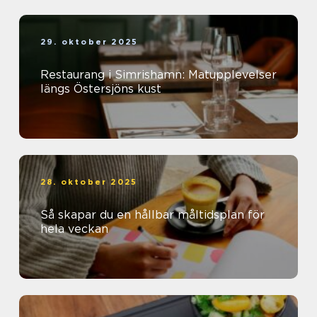
29. oktober 2025
Restaurang i Simrishamn: Matupplevelser
längs Östersjöns kust
28. oktober 2025
Så skapar du en hållbar måltidsplan för
hela veckan