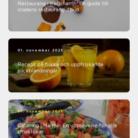
Restaurang i Karlshamn: En guide till
stadens restaurangutbud
01. november 2025
Recept på friska och uppfriskande
juiceblandningar
01. november 2025
Catering i Malmö: En upplevelse för alla
smaklökar