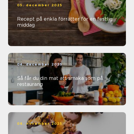
05. december 2025
Recept på enkla förrätter för en festlig
middag
04. december 2025
Så får du din mat att smaka som på
restaurang
06. november 2025