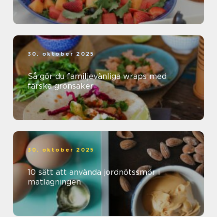
30. oktober 2025
Så gör du familjevänliga wraps med
färska grönsaker
30. oktober 2025
10 sätt att använda jordnötssmör i
matlagningen