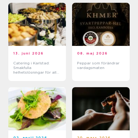
13. juni 2026
08. maj 2026
Catering i Karlstad:
Peppar som förändrar
Smakfulla
vardagsmaten
helhetslösningar för alla
tillfällen
02. april 2026
20. mars 2026