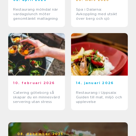
Restaurang mölndal när
Spa i Dalarna:
vardagslunch möter
Avkoppling med utsikt
genomtänkt matlagning
över berg och sjö
10. februari 2026
14. januari 2026
Catering göteborg så
Restaurang i Uppsala:
skapar du en minnesvärd
Guiden till mat, miljö och
servering utan stress
upplevelse
08. december 2025