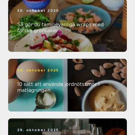
30. oktober 2025
Så gör du familjevänliga wraps med
färska grönsaker
30. oktober 2025
10 sätt att använda jordnötssmör i
matlagningen
29. oktober 2025