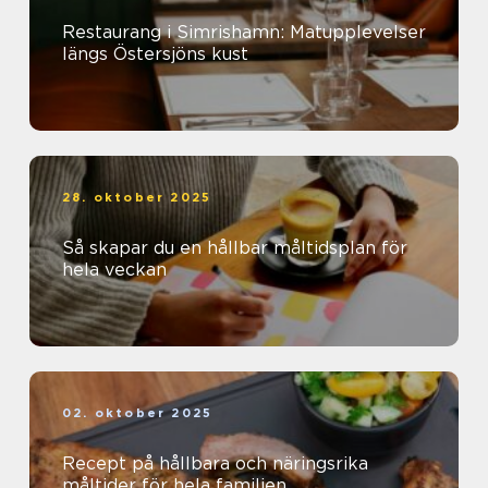
Restaurang i Simrishamn: Matupplevelser
längs Östersjöns kust
28. oktober 2025
Så skapar du en hållbar måltidsplan för
hela veckan
02. oktober 2025
Recept på hållbara och näringsrika
måltider för hela familjen