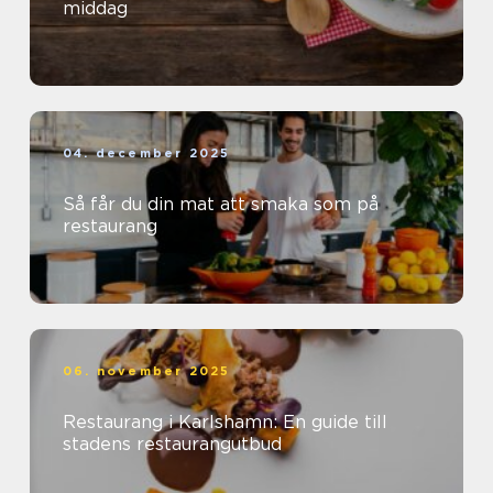
middag
04. december 2025
Så får du din mat att smaka som på
restaurang
06. november 2025
Restaurang i Karlshamn: En guide till
stadens restaurangutbud