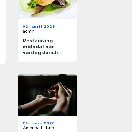
02. april 2026
admin
Restaurang
mölndal när
vardagslunch
möter
genomtänkt
matlagning
20. mars 2026
Amanda Eklund