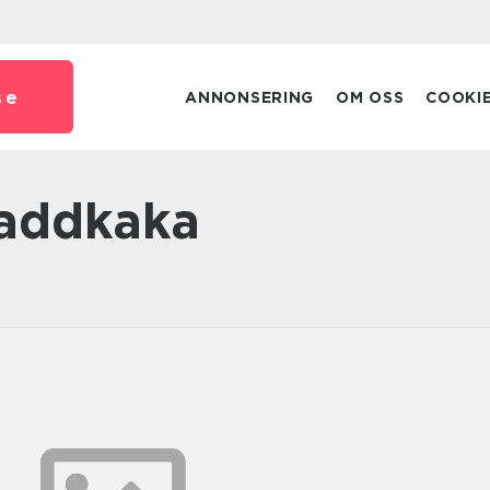
se
ANNONSERING
OM OSS
COOKI
kladdkaka