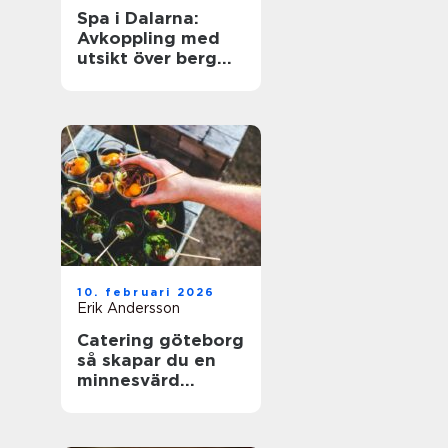
Spa i Dalarna:
Avkoppling med
utsikt över berg
och sjö
10. februari 2026
Erik Andersson
Catering göteborg
så skapar du en
minnesvärd
servering utan
stress