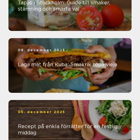
Tapas i Stockholm: Guide till smaker,
stämning och smarta val
08. december 2025
Laga mat från Kuba: Smakrik ropa vieja
05. december 2025
Recept på enkla förrätter för en festlig
middag