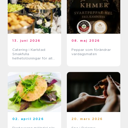
13. juni 2026
08. maj 2026
Catering i Karlstad:
Peppar som förändrar
Smakfulla
vardagsmaten
helhetslösningar för alla
tillfällen
02. april 2026
20. mars 2026
Restaurang mölndal när
Spa i Dalarna: