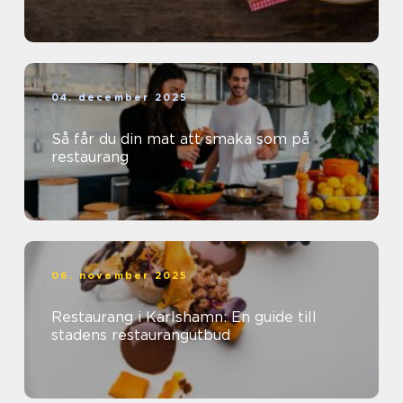
04. december 2025
Så får du din mat att smaka som på
restaurang
06. november 2025
Restaurang i Karlshamn: En guide till
stadens restaurangutbud