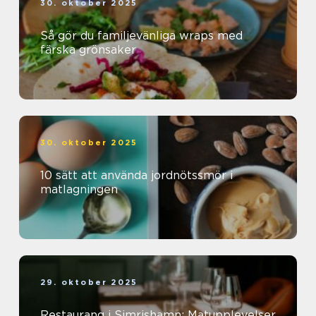
30. oktober 2025
Så gör du familjevänliga wraps med
färska grönsaker
30. oktober 2025
10 sätt att använda jordnötssmör i
matlagningen
29. oktober 2025
Restaurang i Simrishamn: Matupplevelser