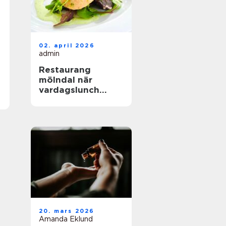
02. april 2026
admin
Restaurang
mölndal när
vardagslunch
möter
genomtänkt
matlagning
20. mars 2026
Amanda Eklund