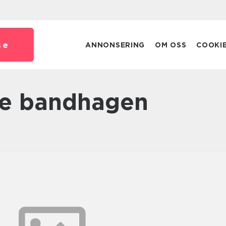
se
ANNONSERING
OM OSS
COOKI
re bandhagen