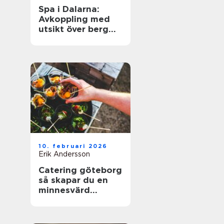
Spa i Dalarna:
Avkoppling med
utsikt över berg
och sjö
10. februari 2026
Erik Andersson
Catering göteborg
så skapar du en
minnesvärd
servering utan
stress