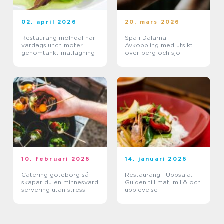
02. april 2026
20. mars 2026
Restaurang mölndal när
Spa i Dalarna:
vardagslunch möter
Avkoppling med utsikt
genomtänkt matlagning
över berg och sjö
10. februari 2026
14. januari 2026
Catering göteborg så
Restaurang i Uppsala:
skapar du en minnesvärd
Guiden till mat, miljö och
servering utan stress
upplevelse