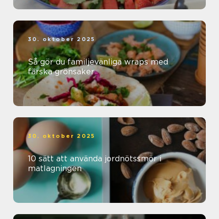
30. oktober 2025
Så gör du familjevänliga wraps med
färska grönsaker
30. oktober 2025
10 sätt att använda jordnötssmör i
matlagningen