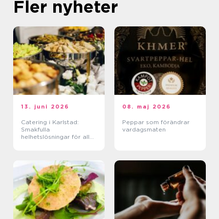
Fler nyheter
13. juni 2026
08. maj 2026
Catering i Karlstad:
Peppar som förändrar
Smakfulla
vardagsmaten
helhetslösningar för alla
tillfällen