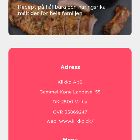
Recept på hållbara och näringsrika
måltider för hela familjen
Adress
web:
www.klikko.dk/
Menu