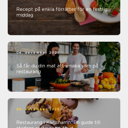
Recept på enkla förrätter för en festlig
middag
04. december 2025
Så får du din mat att smaka som på
restaurang
06. november 2025
Restaurang i Karlshamn: En guide till