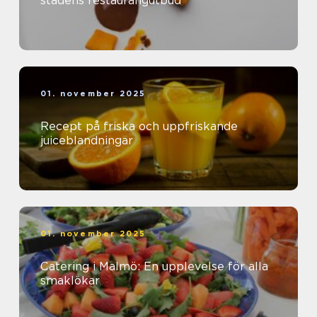
stadens restaurangutbud
01. november 2025
Recept på friska och uppfriskande
juiceblandningar
01. november 2025
Catering i Malmö: En upplevelse för alla
smaklökar