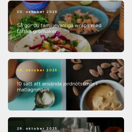
30. oktober 2025
Så gör du familjevänliga wraps med
färska grönsaker
30. oktober 2025
10 sätt att använda jordnötssmör i
matlagningen
29. oktober 2025