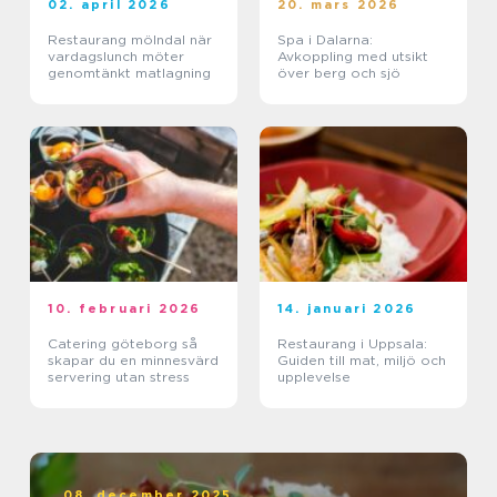
02. april 2026
20. mars 2026
Restaurang mölndal när
Spa i Dalarna:
vardagslunch möter
Avkoppling med utsikt
genomtänkt matlagning
över berg och sjö
10. februari 2026
14. januari 2026
Catering göteborg så
Restaurang i Uppsala:
skapar du en minnesvärd
Guiden till mat, miljö och
servering utan stress
upplevelse
08. december 2025