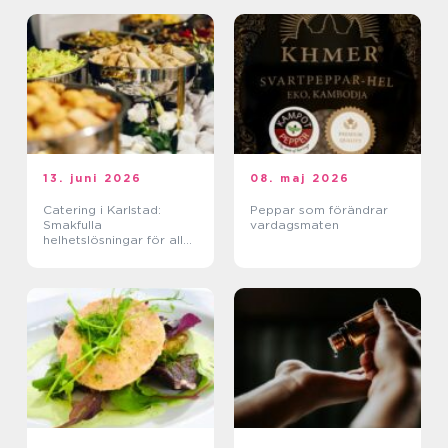
13. juni 2026
08. maj 2026
Catering i Karlstad:
Peppar som förändrar
Smakfulla
vardagsmaten
helhetslösningar för alla
tillfällen