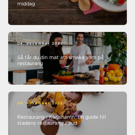
middag
04. december 2025
Så får du din mat att smaka som på
restaurang
06. november 2025
Restaurang i Karlshamn: En guide till
stadens restaurangutbud