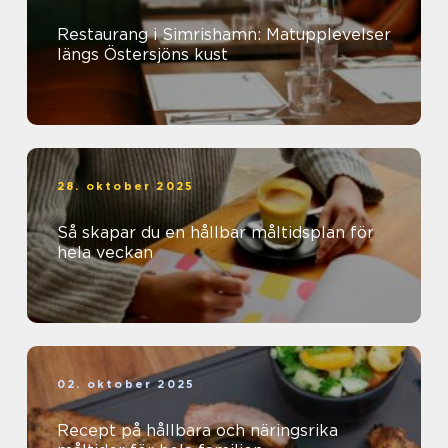
Restaurang i Simrishamn: Matupplevelser
längs Östersjöns kust
28. oktober 2025
Så skapar du en hållbar måltidsplan för
hela veckan
02. oktober 2025
Recept på hållbara och näringsrika