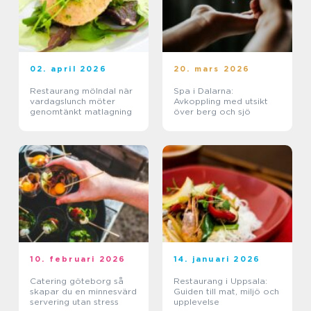
02. april 2026
20. mars 2026
Restaurang mölndal när
Spa i Dalarna:
vardagslunch möter
Avkoppling med utsikt
genomtänkt matlagning
över berg och sjö
10. februari 2026
14. januari 2026
Catering göteborg så
Restaurang i Uppsala:
skapar du en minnesvärd
Guiden till mat, miljö och
servering utan stress
upplevelse