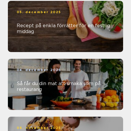
05. december 2025
Recept på enkla förrätter för en festlig
middag
04. december 2025
Så får du din mat att smaka som på
restaurang
06. november 2025