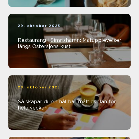
29. oktober 2025
Restaurang i Simrishamn: Matupplevelser
längs Östersjöns kust
28. oktober 2025
Så skapar du en hållbar måltidsplan för
hela veckan