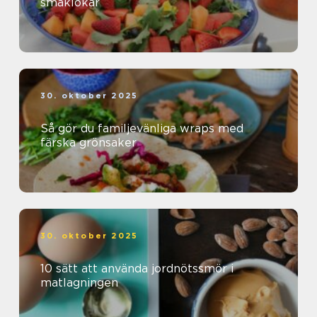
smaklökar
30. oktober 2025
Så gör du familjevänliga wraps med
färska grönsaker
30. oktober 2025
10 sätt att använda jordnötssmör i
matlagningen