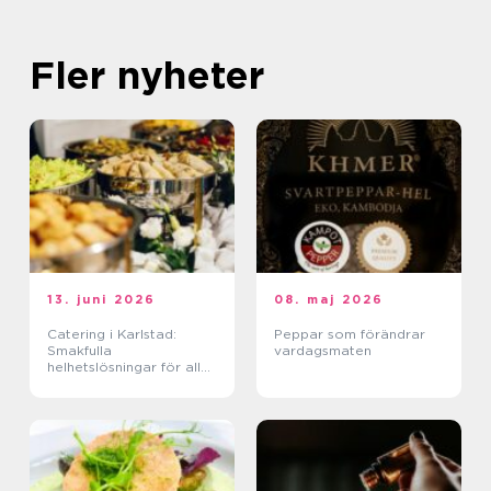
Fler nyheter
13. juni 2026
08. maj 2026
Catering i Karlstad:
Peppar som förändrar
Smakfulla
vardagsmaten
helhetslösningar för alla
tillfällen