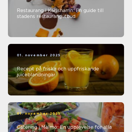
Restaurang i Karlshamn: En guide till
stadens restaurangutbud
01. november 2025
Recept på friska och uppfriskande
juiceblandningar
01. november 2025
Catering i Malmö: En upplevelse för alla