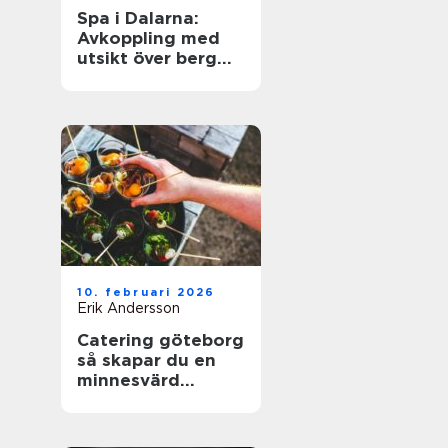
Spa i Dalarna:
Avkoppling med
utsikt över berg
och sjö
10. februari 2026
Erik Andersson
Catering göteborg
så skapar du en
minnesvärd
servering utan
stress