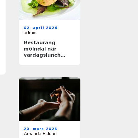
02. april 2026
admin
Restaurang
mölndal när
vardagslunch
möter
genomtänkt
matlagning
20. mars 2026
Amanda Eklund