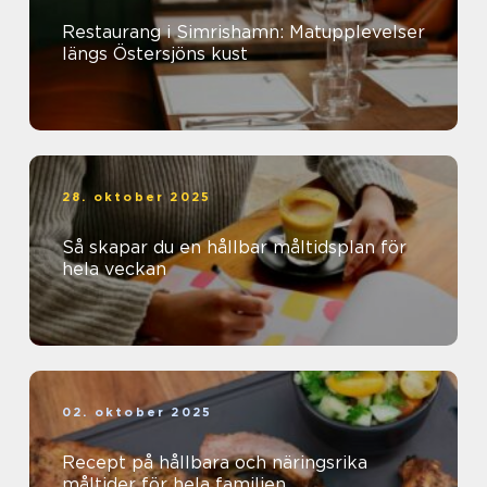
Restaurang i Simrishamn: Matupplevelser
längs Östersjöns kust
28. oktober 2025
Så skapar du en hållbar måltidsplan för
hela veckan
02. oktober 2025
Recept på hållbara och näringsrika
måltider för hela familjen