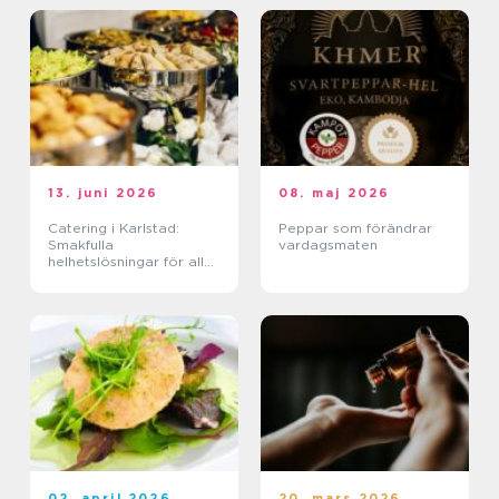
13. juni 2026
08. maj 2026
Catering i Karlstad:
Peppar som förändrar
Smakfulla
vardagsmaten
helhetslösningar för alla
tillfällen
02. april 2026
20. mars 2026