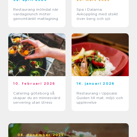
Restaurang mölndal när
Spa i Dalarna:
vardagslunch möter
Avkoppling med utsikt
genomtänkt matlagning
över berg och sjö
10. februari 2026
14. januari 2026
Catering göteborg så
Restaurang i Uppsala:
skapar du en minnesvärd
Guiden till mat, miljö och
servering utan stress
upplevelse
08. december 2025