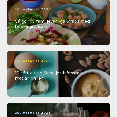
30. oktober 2025
Så gör du familjevänliga wraps med
färska grönsaker
30. oktober 2025
10 sätt att använda jordnötssmör i
matlagningen
29. oktober 2025