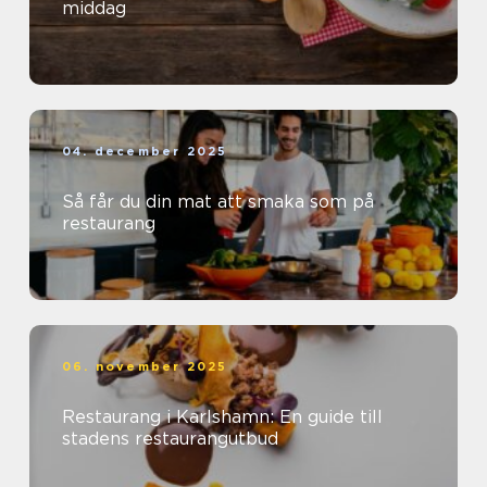
middag
04. december 2025
Så får du din mat att smaka som på
restaurang
06. november 2025
Restaurang i Karlshamn: En guide till
stadens restaurangutbud