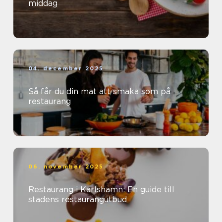
middag
04. december 2025
Så får du din mat att smaka som på
restaurang
06. november 2025
Restaurang i Karlshamn: En guide till
stadens restaurangutbud