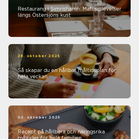
Restaurang i Simrishamn: Matupplevelser
längs Östersjöns kust
28. oktober 2025
Så skapar du en hållbar måltidsplan för
hela veckan
02. oktober 2025
Recept på hållbara och näringsrika
måltider för hela familjen