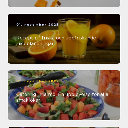
01. november 2025
Recept på friska och uppfriskande
juiceblandningar
01. november 2025
Catering i Malmö: En upplevelse för alla
smaklökar