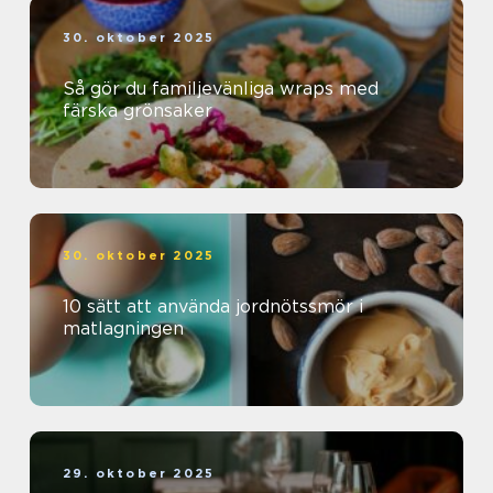
30. oktober 2025
Så gör du familjevänliga wraps med
färska grönsaker
30. oktober 2025
10 sätt att använda jordnötssmör i
matlagningen
29. oktober 2025