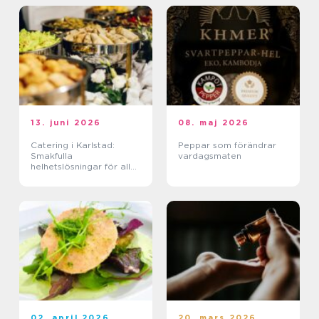
13. juni 2026
08. maj 2026
Catering i Karlstad:
Peppar som förändrar
Smakfulla
vardagsmaten
helhetslösningar för alla
tillfällen
02. april 2026
20. mars 2026