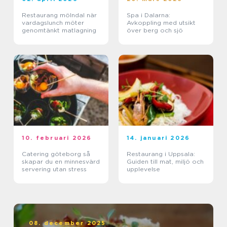
Restaurang mölndal när
Spa i Dalarna:
vardagslunch möter
Avkoppling med utsikt
genomtänkt matlagning
över berg och sjö
10. februari 2026
14. januari 2026
Catering göteborg så
Restaurang i Uppsala:
skapar du en minnesvärd
Guiden till mat, miljö och
servering utan stress
upplevelse
08. december 2025