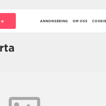
se
ANNONSERING
OM OSS
COOKI
årta