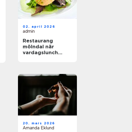
02. april 2026
admin
Restaurang
mölndal när
vardagslunch
möter
genomtänkt
matlagning
20. mars 2026
Amanda Eklund