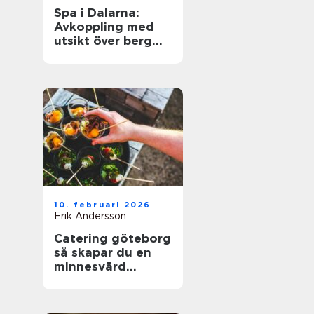
Spa i Dalarna:
Avkoppling med
utsikt över berg
och sjö
10. februari 2026
Erik Andersson
Catering göteborg
så skapar du en
minnesvärd
servering utan
stress