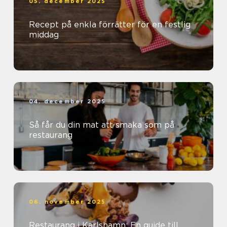
05. december 2025
Recept på enkla förrätter för en festlig
middag
04. december 2025
Så får du din mat att smaka som på
restaurang
06. november 2025
Restaurang i Karlshamn: En guide till