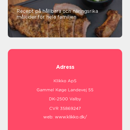
Recept på hållbara och näringsrika
måltider för hela familjen
Adress
web:
www.klikko.dk/