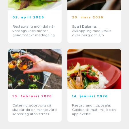
02. april 2026
20. mars 2026
Restaurang mölndal när
Spa i Dalarna:
vardagslunch möter
Avkoppling med utsikt
genomtänkt matlagning
över berg och sjö
10. februari 2026
14. januari 2026
Catering göteborg så
Restaurang i Uppsala:
skapar du en minnesvärd
Guiden till mat, miljö och
servering utan stress
upplevelse