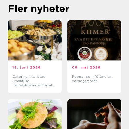
Fler nyheter
13. juni 2026
08. maj 2026
Catering i Karlstad:
Peppar som förändrar
Smakfulla
vardagsmaten
helhetslösningar för alla
tillfällen