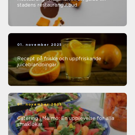
stadens restaurangutbud
01. november 2025
Recept på friska och uppfriskande
juiceblandningar
01. november 2025
Catering i Malmö: En upplevelse för alla
smaklökar