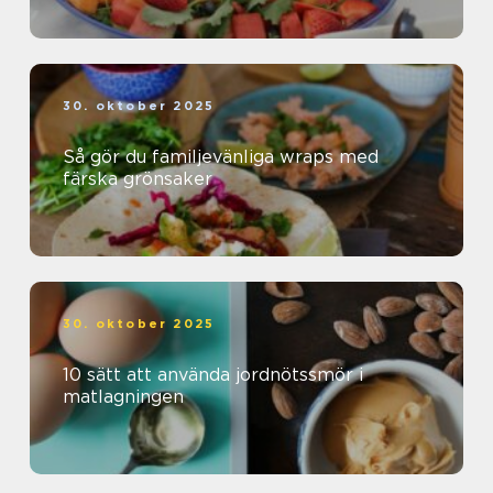
30. oktober 2025
Så gör du familjevänliga wraps med
färska grönsaker
30. oktober 2025
10 sätt att använda jordnötssmör i
matlagningen