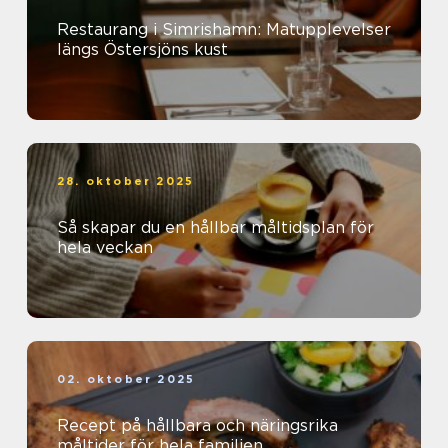
Restaurang i Simrishamn: Matupplevelser
längs Östersjöns kust
28. oktober 2025
Så skapar du en hållbar måltidsplan för
hela veckan
02. oktober 2025
Recept på hållbara och näringsrika
måltider för hela familjen