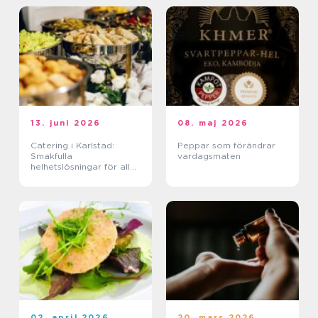
13. juni 2026
08. maj 2026
Catering i Karlstad:
Peppar som förändrar
Smakfulla
vardagsmaten
helhetslösningar för alla
tillfällen
02. april 2026
20. mars 2026