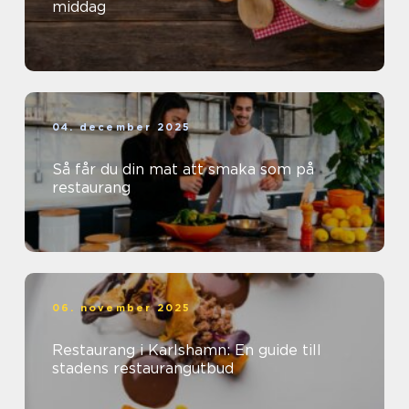
middag
04. december 2025
Så får du din mat att smaka som på
restaurang
06. november 2025
Restaurang i Karlshamn: En guide till
stadens restaurangutbud