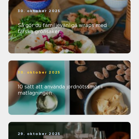
30. oktober 2025
Så gör du familjevänliga wraps med
färska grönsaker
30. oktober 2025
10 sätt att använda jordnötssmör i
matlagningen
29. oktober 2025