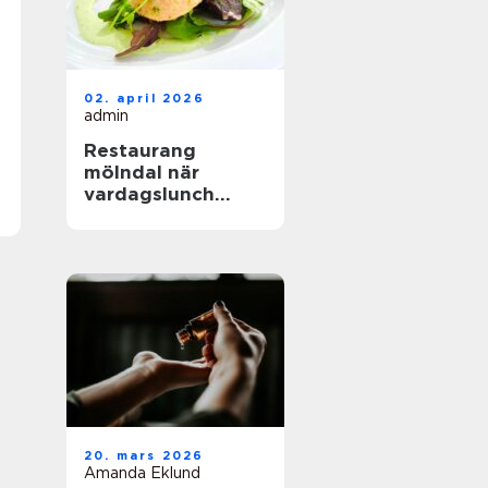
02. april 2026
admin
Restaurang
mölndal när
vardagslunch
möter
genomtänkt
matlagning
20. mars 2026
Amanda Eklund