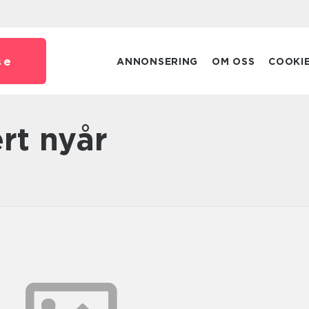
se
ANNONSERING
OM OSS
COOKI
ert nyår