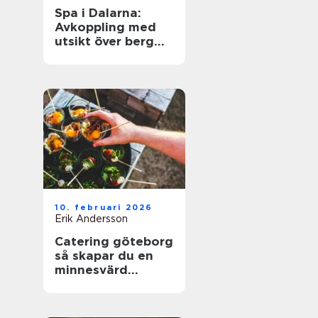
Spa i Dalarna:
Avkoppling med
utsikt över berg
och sjö
10. februari 2026
Erik Andersson
Catering göteborg
så skapar du en
minnesvärd
servering utan
stress