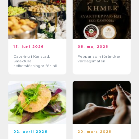
13. juni 2026
08. maj 2026
Catering i Karlstad:
Peppar som förändrar
Smakfulla
vardagsmaten
helhetslösningar för alla
tillfällen
02. april 2026
20. mars 2026