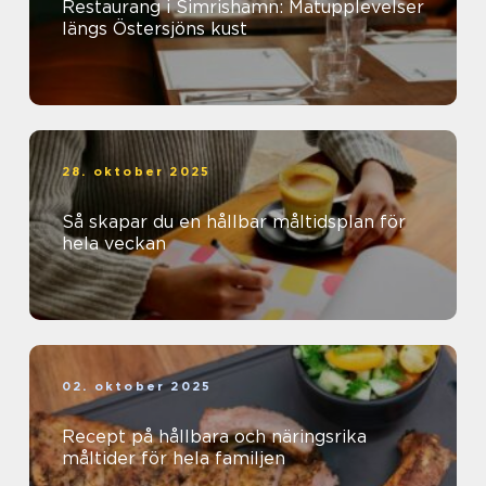
Restaurang i Simrishamn: Matupplevelser
längs Östersjöns kust
28. oktober 2025
Så skapar du en hållbar måltidsplan för
hela veckan
02. oktober 2025
Recept på hållbara och näringsrika
måltider för hela familjen