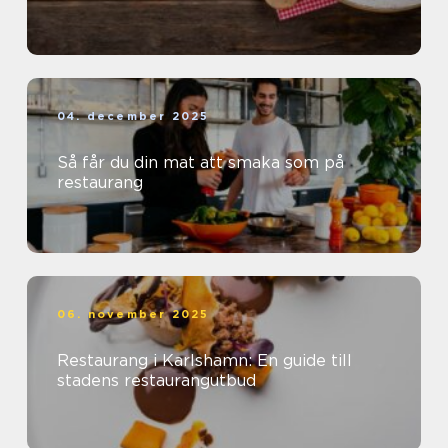
04. december 2025
Så får du din mat att smaka som på
restaurang
06. november 2025
Restaurang i Karlshamn: En guide till
stadens restaurangutbud