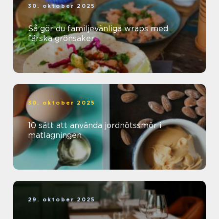
30. oktober 2025
Så gör du familjevänliga wraps med
färska grönsaker
30. oktober 2025
10 sätt att använda jordnötssmör i
matlagningen
29. oktober 2025