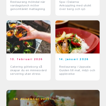
Restaurang mölndal när
Spa i Dalarna:
vardagslunch möter
Avkoppling med utsikt
genomtänkt matlagning
över berg och sjö
10. februari 2026
14. januari 2026
Catering göteborg så
Restaurang i Uppsala:
skapar du en minnesvärd
Guiden till mat, miljö och
servering utan stress
upplevelse
08. december 2025