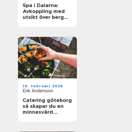
Spa i Dalarna:
Avkoppling med
utsikt över berg
och sjö
10. februari 2026
Erik Andersson
Catering göteborg
så skapar du en
minnesvärd
servering utan
stress