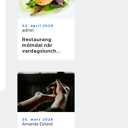
02. april 2026
admin
Restaurang
mölndal när
vardagslunch
möter
genomtänkt
matlagning
20. mars 2026
Amanda Eklund