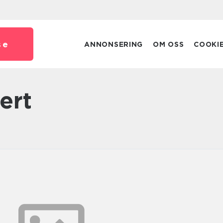
se
ANNONSERING
OM OSS
COOKI
sert