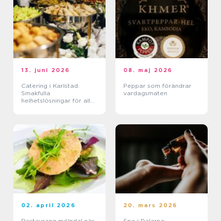
13. juni 2026
08. maj 2026
Catering i Karlstad:
Peppar som förändrar
Smakfulla
vardagsmaten
helhetslösningar för alla
tillfällen
02. april 2026
20. mars 2026
Restaurang mölndal när
Spa i Dalarna: