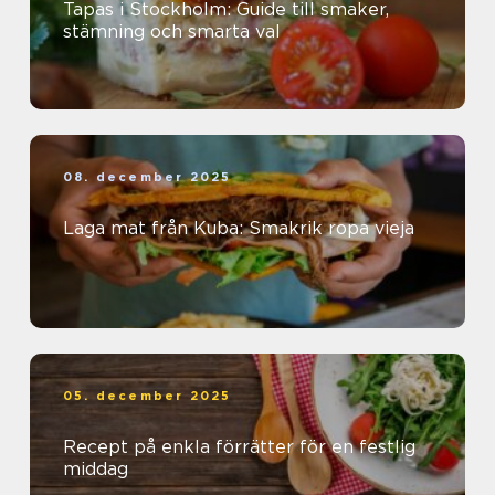
Tapas i Stockholm: Guide till smaker,
stämning och smarta val
08. december 2025
Laga mat från Kuba: Smakrik ropa vieja
05. december 2025
Recept på enkla förrätter för en festlig
middag