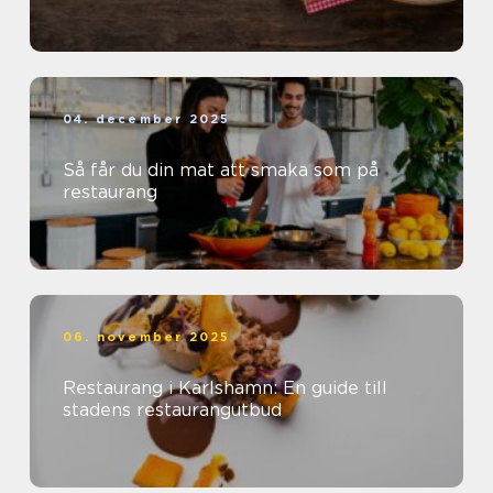
04. december 2025
Så får du din mat att smaka som på
restaurang
06. november 2025
Restaurang i Karlshamn: En guide till
stadens restaurangutbud