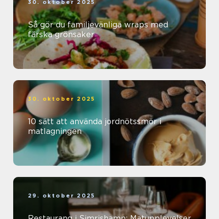
30. oktober 2025
Så gör du familjevänliga wraps med
färska grönsaker
30. oktober 2025
10 sätt att använda jordnötssmör i
matlagningen
29. oktober 2025
Restaurang i Simrishamn: Matupplevelser