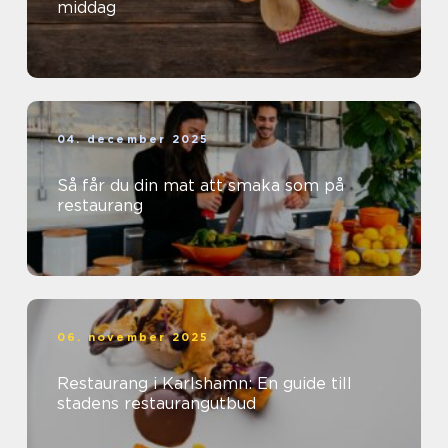
middag
04. december 2025
Så får du din mat att smaka som på
restaurang
06. november 2025
Restaurang i Karlshamn: En guide till
stadens restaurangutbud