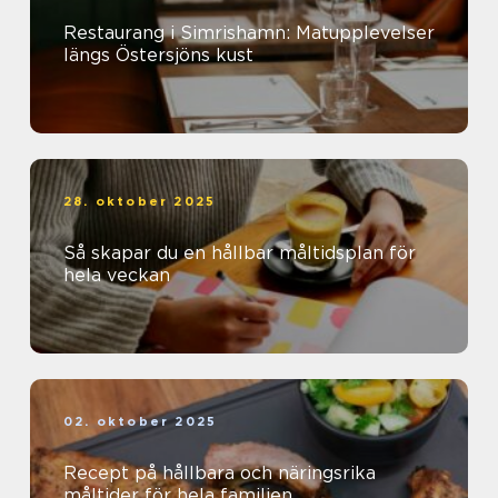
Restaurang i Simrishamn: Matupplevelser
längs Östersjöns kust
28. oktober 2025
Så skapar du en hållbar måltidsplan för
hela veckan
02. oktober 2025
Recept på hållbara och näringsrika
måltider för hela familjen