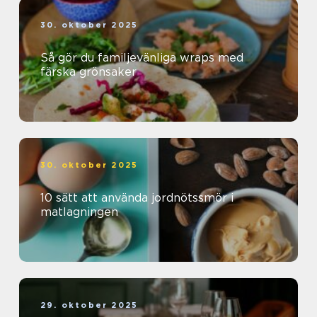
30. oktober 2025
Så gör du familjevänliga wraps med
färska grönsaker
30. oktober 2025
10 sätt att använda jordnötssmör i
matlagningen
29. oktober 2025