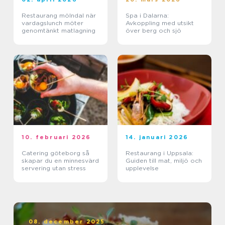
Restaurang mölndal när
Spa i Dalarna:
vardagslunch möter
Avkoppling med utsikt
genomtänkt matlagning
över berg och sjö
10. februari 2026
14. januari 2026
Catering göteborg så
Restaurang i Uppsala:
skapar du en minnesvärd
Guiden till mat, miljö och
servering utan stress
upplevelse
08. december 2025