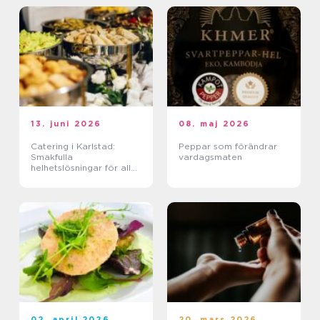
13. juni 2026
08. maj 2026
Catering i Karlstad:
Peppar som förändrar
Smakfulla
vardagsmaten
helhetslösningar för alla
tillfällen
02. april 2026
20. mars 2026