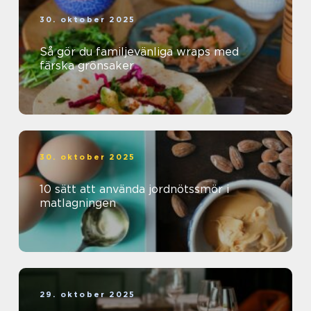
30. oktober 2025
Så gör du familjevänliga wraps med
färska grönsaker
30. oktober 2025
10 sätt att använda jordnötssmör i
matlagningen
29. oktober 2025