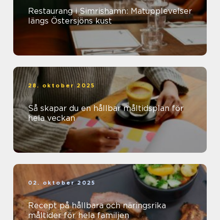
Restaurang i Simrishamn: Matupplevelser
längs Östersjöns kust
28. oktober 2025
Så skapar du en hållbar måltidsplan för
hela veckan
02. oktober 2025
Recept på hållbara och näringsrika
måltider för hela familjen