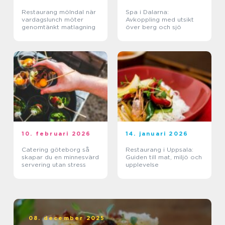
Restaurang mölndal när
Spa i Dalarna:
vardagslunch möter
Avkoppling med utsikt
genomtänkt matlagning
över berg och sjö
10. februari 2026
14. januari 2026
Catering göteborg så
Restaurang i Uppsala:
skapar du en minnesvärd
Guiden till mat, miljö och
servering utan stress
upplevelse
08. december 2025