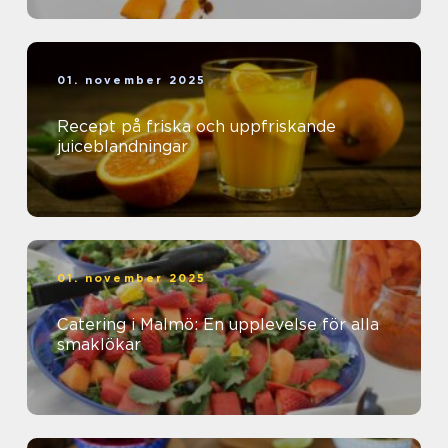
01. november 2025
Recept på friska och uppfriskande
juiceblandningar
01. november 2025
Catering i Malmö: En upplevelse för alla
smaklökar