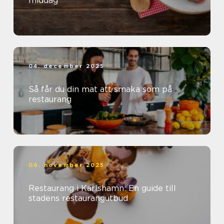
middag
04. december 2025
Så får du din mat att smaka som på
restaurang
06. november 2025
Restaurang i Karlshamn: En guide till
stadens restaurangutbud