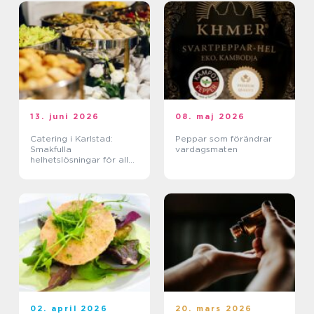
13. juni 2026
08. maj 2026
Catering i Karlstad:
Peppar som förändrar
Smakfulla
vardagsmaten
helhetslösningar för alla
tillfällen
02. april 2026
20. mars 2026