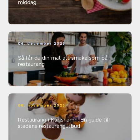
middag
04. december 2025
Så får du din mat att smaka som på
restaurang
06. november 2025
Restaurang i Karlshamn: En guide till
stadens restaurangutbud