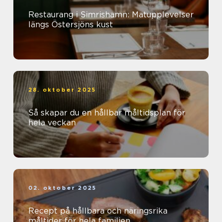
Restaurang i Simrishamn: Matupplevelser
längs Östersjöns kust
28. oktober 2025
Så skapar du en hållbar måltidsplan för
hela veckan
02. oktober 2025
Recept på hållbara och näringsrika
måltider för hela familjen