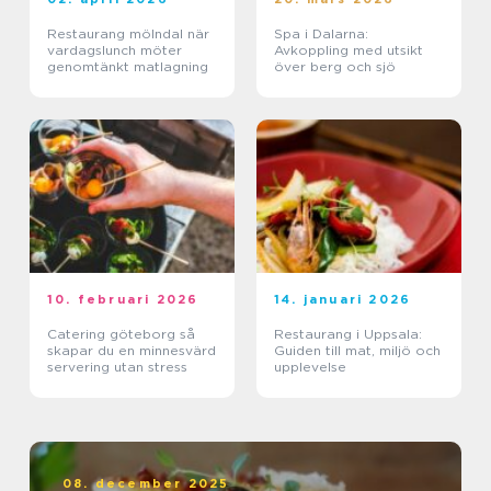
Restaurang mölndal när
Spa i Dalarna:
vardagslunch möter
Avkoppling med utsikt
genomtänkt matlagning
över berg och sjö
10. februari 2026
14. januari 2026
Catering göteborg så
Restaurang i Uppsala:
skapar du en minnesvärd
Guiden till mat, miljö och
servering utan stress
upplevelse
08. december 2025