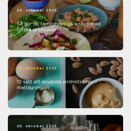
30. oktober 2025
Så gör du familjevänliga wraps med
färska grönsaker
30. oktober 2025
10 sätt att använda jordnötssmör i
matlagningen
29. oktober 2025