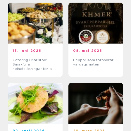
13. juni 2026
08. maj 2026
Catering i Karlstad:
Peppar som förändrar
Smakfulla
vardagsmaten
helhetslösningar för alla
tillfällen
02. april 2026
20. mars 2026