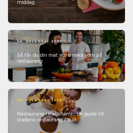
middag
04. december 2025
Så får du din mat att smaka som på
restaurang
06. november 2025
Restaurang i Karlshamn: En guide till
stadens restaurangutbud