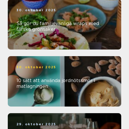
30. oktober 2025
Så gör du familjevänliga wraps med
färska grönsaker
30. oktober 2025
10 sätt att använda jordnötssmör i
matlagningen
29. oktober 2025