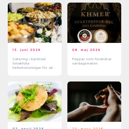
13. juni 2026
08. maj 2026
Catering i Karlstad:
Peppar som förändrar
Smakfulla
vardagsmaten
helhetslösningar för alla
tillfällen
02. april 2026
20. mars 2026