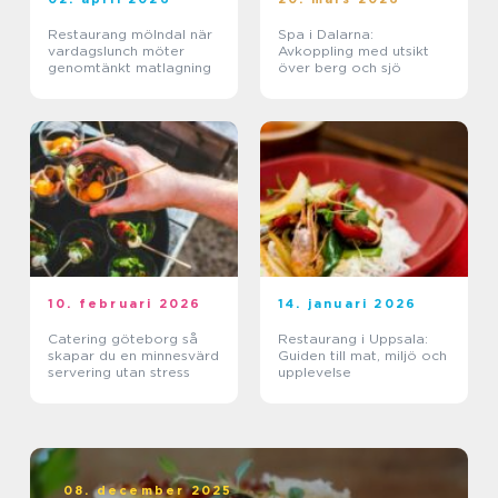
Restaurang mölndal när
Spa i Dalarna:
vardagslunch möter
Avkoppling med utsikt
genomtänkt matlagning
över berg och sjö
10. februari 2026
14. januari 2026
Catering göteborg så
Restaurang i Uppsala:
skapar du en minnesvärd
Guiden till mat, miljö och
servering utan stress
upplevelse
08. december 2025