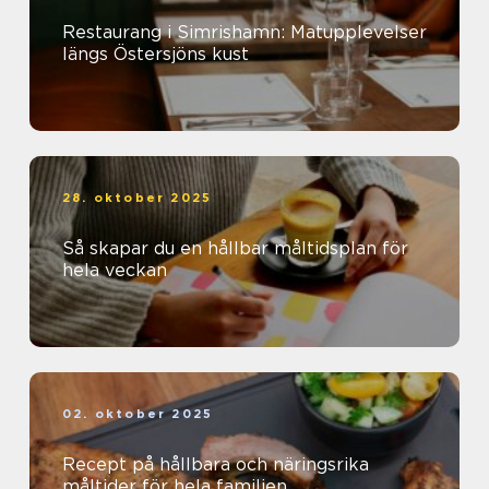
Restaurang i Simrishamn: Matupplevelser
längs Östersjöns kust
28. oktober 2025
Så skapar du en hållbar måltidsplan för
hela veckan
02. oktober 2025
Recept på hållbara och näringsrika
måltider för hela familjen