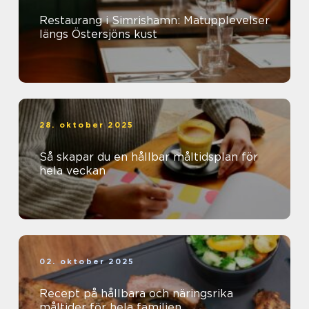
Restaurang i Simrishamn: Matupplevelser
längs Östersjöns kust
28. oktober 2025
Så skapar du en hållbar måltidsplan för
hela veckan
02. oktober 2025
Recept på hållbara och näringsrika
måltider för hela familjen