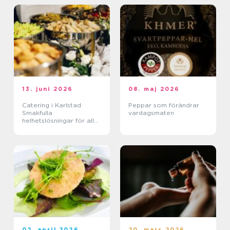
13. juni 2026
08. maj 2026
Catering i Karlstad:
Peppar som förändrar
Smakfulla
vardagsmaten
helhetslösningar för alla
tillfällen
02. april 2026
20. mars 2026