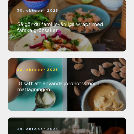
30. oktober 2025
Så gör du familjevänliga wraps med
färska grönsaker
30. oktober 2025
10 sätt att använda jordnötssmör i
matlagningen
29. oktober 2025