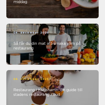
middag
04. december 2025
Så får du din mat att smaka som på
restaurang
06. november 2025
Restaurang i Karlshamn: En guide till
stadens restaurangutbud