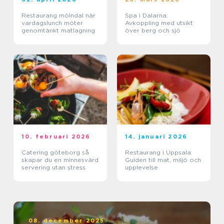
Restaurang mölndal när
Spa i Dalarna:
vardagslunch möter
Avkoppling med utsikt
genomtänkt matlagning
över berg och sjö
10. februari 2026
14. januari 2026
Catering göteborg så
Restaurang i Uppsala:
skapar du en minnesvärd
Guiden till mat, miljö och
servering utan stress
upplevelse
08. december 2025