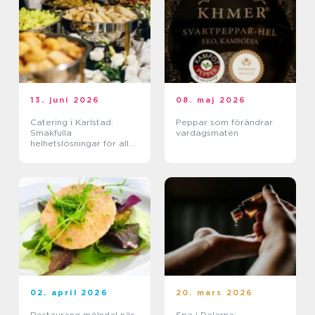
13. juni 2026
08. maj 2026
Catering i Karlstad:
Peppar som förändrar
Smakfulla
vardagsmaten
helhetslösningar för alla
tillfällen
02. april 2026
20. mars 2026
Restaurang mölndal när
Spa i Dalarna: