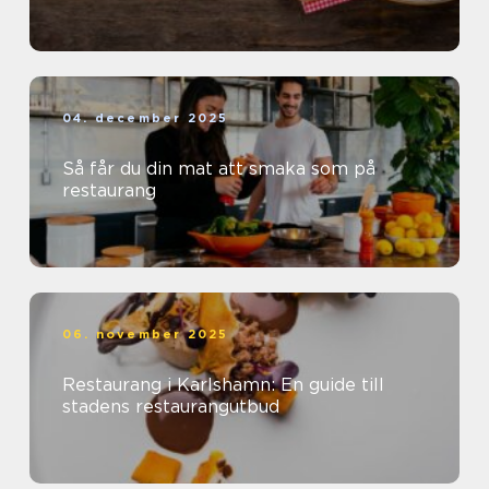
04. december 2025
Så får du din mat att smaka som på
restaurang
06. november 2025
Restaurang i Karlshamn: En guide till
stadens restaurangutbud