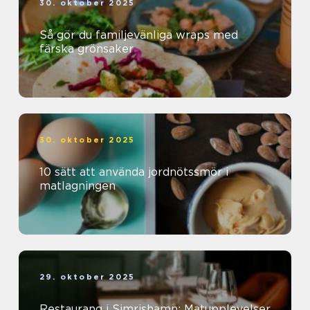
30. oktober 2025
Så gör du familjevänliga wraps med
färska grönsaker
30. oktober 2025
10 sätt att använda jordnötssmör i
matlagningen
29. oktober 2025
Restaurang i Simrishamn: Matupplevelser