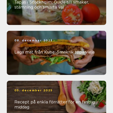
Tapas i Stockholm: Guide till smaker,
stämning och smarta val
08. december 2025
Laga mat från Kuba: Smakrik ropa vieja
05. december 2025
Recept på enkla förrätter för en festlig
middag