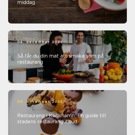
middag
04. december 2025
Så får du din mat att smaka som på
restaurang
06. november 2025
Restaurang i Karlshamn: En guide till
stadens restaurangutbud