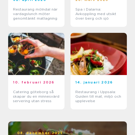
Restaurang mölndal när
Spa i Dalarna:
vardagslunch möter
Avkoppling med utsikt
genomtänkt matlagning
över berg och sjö
10. februari 2026
14. januari 2026
Catering göteborg så
Restaurang i Uppsala:
skapar du en minnesvärd
Guiden till mat, miljö och
servering utan stress
upplevelse
08. december 2025