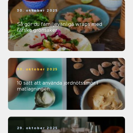
30. oktober 2025
Så gör du familjevänliga wraps med
färska grönsaker
30. oktober 2025
10 sätt att använda jordnötssmör i
matlagningen
29. oktober 2025