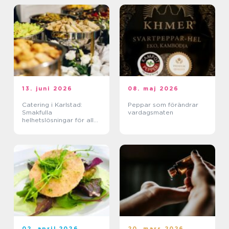
13. juni 2026
08. maj 2026
Catering i Karlstad:
Peppar som förändrar
Smakfulla
vardagsmaten
helhetslösningar för alla
tillfällen
02. april 2026
20. mars 2026