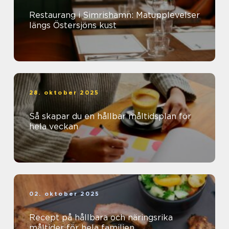
Restaurang i Simrishamn: Matupplevelser
längs Östersjöns kust
28. oktober 2025
Så skapar du en hållbar måltidsplan för
hela veckan
02. oktober 2025
Recept på hållbara och näringsrika
måltider för hela familjen